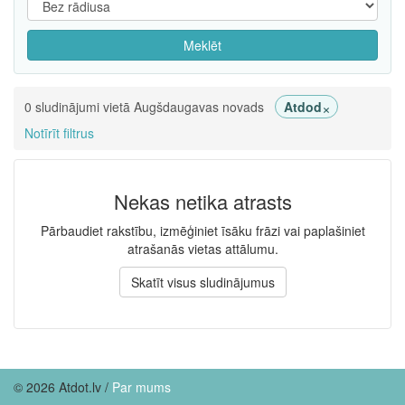
Meklēt
×
0 sludinājumi vietā Augšdaugavas novads
Atdod
Notīrīt filtrus
Nekas netika atrasts
Pārbaudiet rakstību, izmēģiniet īsāku frāzi vai paplašiniet
atrašanās vietas attālumu.
Skatīt visus sludinājumus
© 2026 Atdot.lv /
Par mums