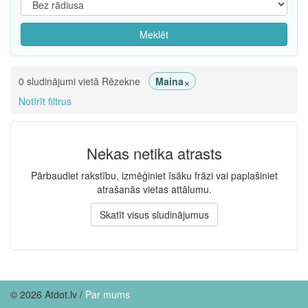
Meklēt
×
0 sludinājumi vietā Rēzekne
Maina
Notīrīt filtrus
Nekas netika atrasts
Pārbaudiet rakstību, izmēģiniet īsāku frāzi vai paplašiniet
atrašanās vietas attālumu.
Skatīt visus sludinājumus
© 2026 Atdot.lv /
Par mums