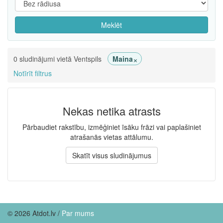
Meklēt
×
0 sludinājumi vietā Ventspils
Maina
Notīrīt filtrus
Nekas netika atrasts
Pārbaudiet rakstību, izmēģiniet īsāku frāzi vai paplašiniet
atrašanās vietas attālumu.
Skatīt visus sludinājumus
© 2026 Atdot.lv /
Par mums