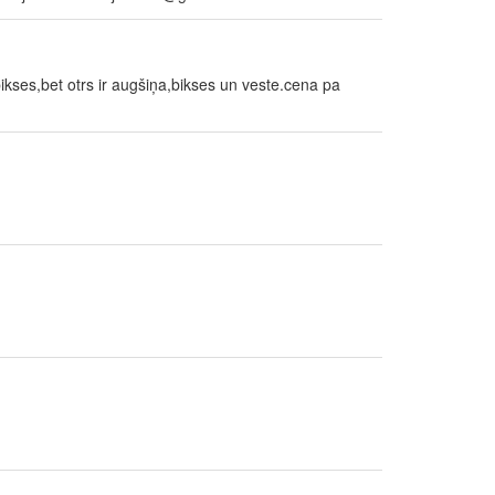
kses,bet otrs ir augšiņa,bikses un veste.cena pa