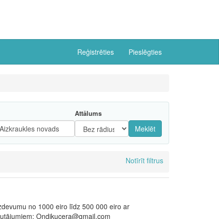
Reģistrēties
Pieslēgties
Attālums
Meklēt
Notīrīt filtrus
devumu no 1000 eiro līdz 500 000 eiro ar
 jautājumiem: Ondjkucera@gmail.com