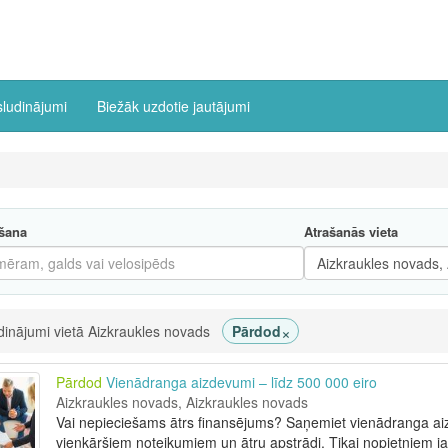
sludinājumi
Biežāk uzdotie jautājumi
šana
Atrašanās vieta
×
dinājumi vietā Aizkraukles novads
Pārdod
Pārdod
Vienādranga aizdevumi – līdz 500 000 eiro
Aizkraukles novads, Aizkraukles novads
Vai nepieciešams ātrs finansējums? Saņemiet vienādranga aiz
vienkāršiem noteikumiem un ātru apstrādi. Tikai nopietniem