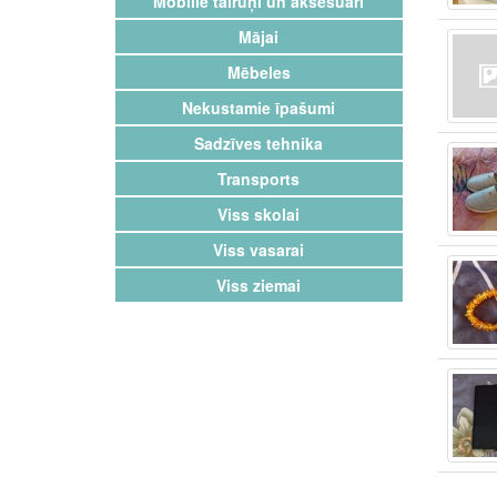
Mobilie tālruņi un aksesuāri
Mājai
Mēbeles
Nekustamie īpašumi
Sadzīves tehnika
Transports
Viss skolai
Viss vasarai
Viss ziemai