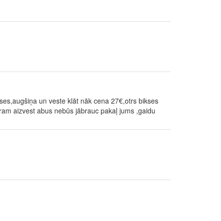
ses,augšiņa un veste klāt nāk cena 27€,otrs bikses
ram aizvest abus nebūs jābrauc pakaļ jums ,gaidu