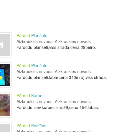
Pārdod
Planšete
Aizkraukles novads, Aizkraukles novads
Pārdodu planšeti,viss strādā,cena 295eiro.
Pārdod
Planšete
Aizkraukles novads, Aizkraukles novads
Pārdodu planšeti.laba(cena 340eiro).viss strādā.
Pārdod
Kurpes
Aizkraukles novads, Aizkraukles novads
Pārdodu siev.kurpes,izm.39,cena 15€.labas.
Pārdod
Kostīms
Aizkraukles novads, Aizkraukles novads