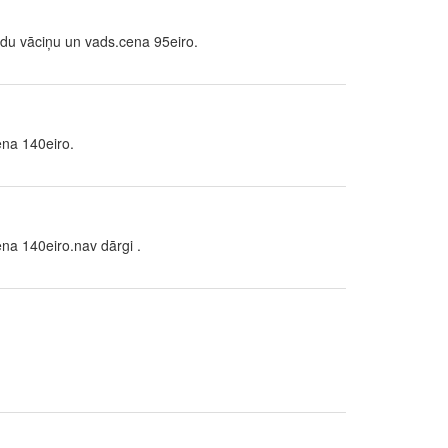
odu vāciņu un vads.cena 95eiro.
ena 140eiro.
na 140eiro.nav dārgi .