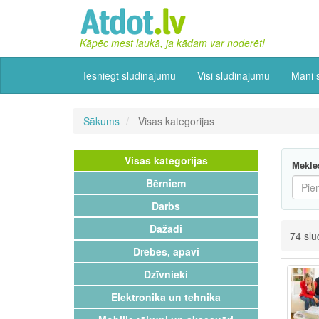
Kāpēc mest laukā, ja kādam var noderēt!
Iesniegt sludinājumu
Visi sludinājumu
Mani 
Sākums
Visas kategorijas
Visas kategorijas
Meklē
Bērniem
Darbs
Dažādi
74 slu
Drēbes, apavi
Dzīvnieki
Elektronika un tehnika