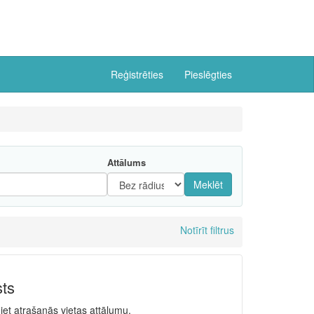
Reģistrēties
Pieslēgties
Attālums
Meklēt
Notīrīt filtrus
sts
niet atrašanās vietas attālumu.