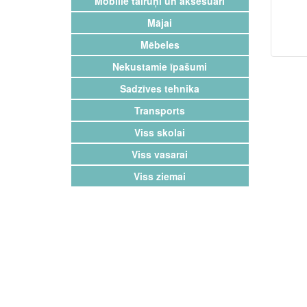
Mobilie tālruņi un aksesuāri
Mājai
Mēbeles
Nekustamie īpašumi
Sadzīves tehnika
Transports
Viss skolai
Viss vasarai
Viss ziemai