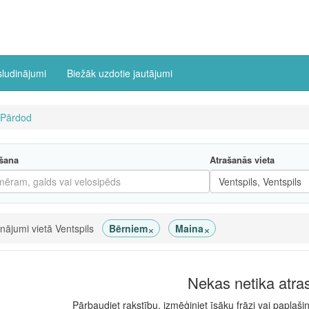
sludinājumi
Biežāk uzdotie jautājumi
Pārdod
šana
Atrašanās vieta
×
×
inājumi vietā Ventspils
Bērniem
Maina
Nekas netika atra
Pārbaudiet rakstību, izmēģiniet īsāku frāzi vai paplaši