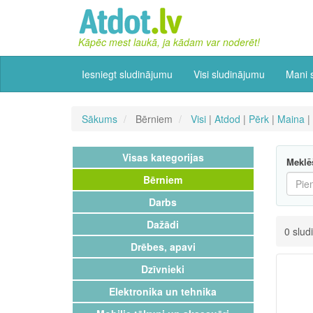
Kāpēc mest laukā, ja kādam var noderēt!
Iesniegt sludinājumu
Visi sludinājumu
Mani 
Sākums
Bērniem
Visi
|
Atdod
|
Pērk
|
Maina
|
Visas kategorijas
Meklē
Bērniem
Darbs
Dažādi
0 slud
Drēbes, apavi
Dzīvnieki
Elektronika un tehnika