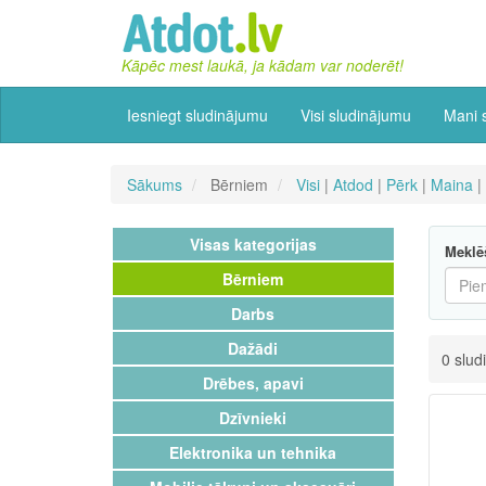
Kāpēc mest laukā, ja kādam var noderēt!
Iesniegt sludinājumu
Visi sludinājumu
Mani 
Sākums
Bērniem
Visi
|
Atdod
|
Pērk
|
Maina
|
Visas kategorijas
Meklē
Bērniem
Darbs
Dažādi
0 slud
Drēbes, apavi
Dzīvnieki
Elektronika un tehnika