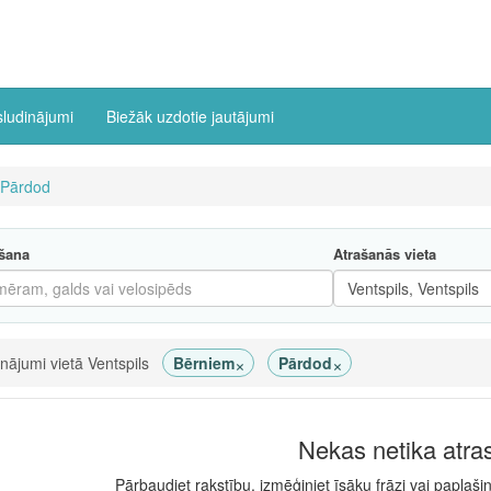
sludinājumi
Biežāk uzdotie jautājumi
Pārdod
šana
Atrašanās vieta
×
×
inājumi vietā Ventspils
Bērniem
Pārdod
Nekas netika atra
Pārbaudiet rakstību, izmēģiniet īsāku frāzi vai paplaši