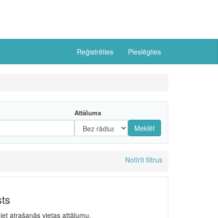
Reģistrēties
Pieslēgties
Attālums
Meklēt
Notīrīt filtrus
sts
niet atrašanās vietas attālumu.