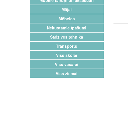
Mobilie tālruņi un aksesuāri
Mājai
Mēbeles
Nekustamie īpašumi
Sadzīves tehnika
Transports
Viss skolai
Viss vasarai
Viss ziemai