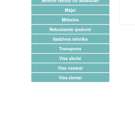
Mobilie tālruņi un aksesuāri
Mājai
Mēbeles
Nekustamie īpašumi
Sadzīves tehnika
Transports
Viss skolai
Viss vasarai
Viss ziemai