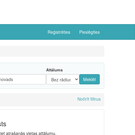
Reģistrēties
Pieslēgties
Attālums
Meklēt
Notīrīt filtrus
sts
niet atrašanās vietas attālumu.