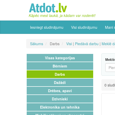
Kāpēc mest laukā, ja kādam var noderēt!
Iesniegt sludinājumu
Visi sludinājumu
Mani 
Sākums
Darbs
Visi
|
Piedāvā darbu
|
Meklē d
Visas kategorijas
Meklē
Bērniem
Darbs
Dažādi
0 slud
Drēbes, apavi
Dzīvnieki
Elektronika un tehnika