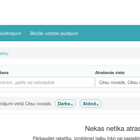
sludinājumi
Biežāk uzdotie jautājumi
arbu
šana
Atrašanās vieta
×
×
inājumi vietā Cēsu novads
Darbs
Atdod
Nekas netika atra
Pārbaudiet rakstību, izmēģiniet īsāku frāzi vai paplaši