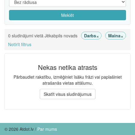
Meklēt
×
×
0 sludinājumi vietā Jēkabpils novads
Darbs
Maina
Notīrīt filtrus
Nekas netika atrasts
Pārbaudiet rakstību, izmēģiniet īsāku frāzi vai paplašiniet
atrašanās vietas attālumu.
Skatīt visus sludinājumus
© 2026 Atdot.lv /
Par mums