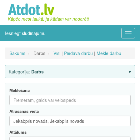
Kāpēc mest laukā, ja kādam var noderēt!
Iesniegt sludinājumu
Izvēln
Sākums
Darbs
Visi
|
Piedāvā darbu
|
Meklē darbu
Kategorija:
Darbs
Meklēšana
Atrašanās vieta
Attālums