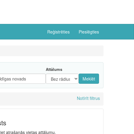
Reģistrēties
Pieslēgties
Attālums
Meklēt
Notīrīt filtrus
sts
niet atrašanās vietas attālumu.