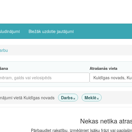
sludinājumi
Biežāk uzdotie jautājumi
arbu
šana
Atrašanās vieta
×
×
inājumi vietā Kuldīgas novads
Darbs
Meklē
Nekas netika atra
Pārbaudiet rakstību, izmēģiniet īsāku frāzi vai paplaši