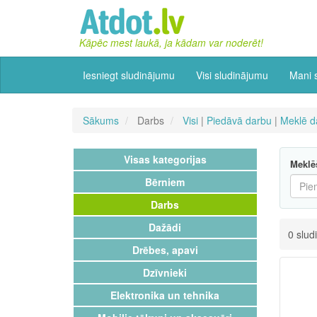
Kāpēc mest laukā, ja kādam var noderēt!
Iesniegt sludinājumu
Visi sludinājumu
Mani 
Sākums
Darbs
Visi
|
Piedāvā darbu
|
Meklē d
Visas kategorijas
Meklē
Bērniem
Darbs
Dažādi
0 slud
Drēbes, apavi
Dzīvnieki
Elektronika un tehnika