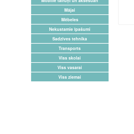
Mobilie tālruņi un aksesuāri
Mājai
Mēbeles
Nekustamie īpašumi
Sadzīves tehnika
Transports
Viss skolai
Viss vasarai
Viss ziemai