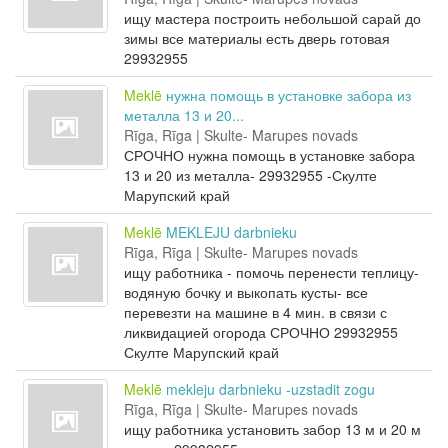
ищу мастера построить небольшой сарай до
зимы все материалы есть дверь готовая
29932955
Meklē
нужна помощь в установке забора из
металла 13 и 20...
Rīga, Rīga | Skulte- Marupes novads
СРОЧНО нужна помощь в установке забора
13 и 20 из металла- 29932955 -Скулте
Марупский край
Meklē
MEKLEJU darbnieku
Rīga, Rīga | Skulte- Marupes novads
ищу работника - помочь перенести теплицу-
водяную бочку и выкопать кусты- все
перевезти на машине в 4 мин. в связи с
ликвидацией огорода СРОЧНО 29932955
Скулте Марупский край
Meklē
mekleju darbnieku -uzstadit zogu
Rīga, Rīga | Skulte- Marupes novads
ищу работника установить забор 13 м и 20 м