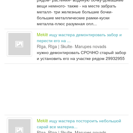
вещи немного- также - на месте забрать
металл- три железные большие бочки-
большие металлические рамки-куски
металла-плюс разумная опл...
Meklē
ищу мастера демонтировать забор и
перести его на ...
Rīga, Rīga | Skulte- Marupes novads
нужно демонтировать СРОЧНО старый забор
и установить его на участке рядом 29932955
Meklē
ищу мастера постороить небольшой
сарай все материа...
Rīga, Rīga | Skulte- Marupes novads