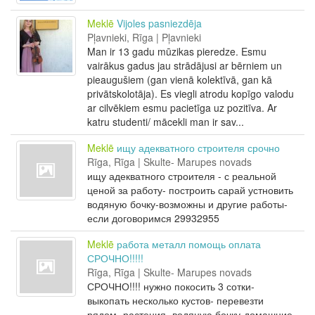
Meklē
Vijoles pasniezdēja
Pļavnieki, Rīga | Pļavnieki
Man ir 13 gadu mūzikas pieredze. Esmu
vairākus gadus jau strādājusi ar bērniem un
pieaugušiem (gan vienā kolektīvā, gan kā
privātskolotāja). Es viegli atrodu kopīgo valodu
ar cilvēkiem esmu pacietīga uz pozitīva. Ar
katru studenti/ mācekli man ir sav...
Meklē
ищу адекватного строителя срочно
Rīga, Rīga | Skulte- Marupes novads
ищу адекватного строителя - с реальной
ценой за работу- построить сарай устновить
водяную бочку-возможны и другие работы-
если договоримся 29932955
Meklē
работа металл помощь оплата
СРОЧНО!!!!!
Rīga, Rīga | Skulte- Marupes novads
СРОЧНО!!!! нужно покосить 3 сотки-
выкопать несколько кустов- перевезти
рядом- растения- водяную бочку-домашние