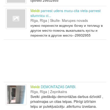
срочно 29932955
Meklē
parnest udens mucu-cita vieta-parnest
silumnicu ci...
Rīga, Rīga | Skulte- Marupes novads
нужно перенести водяную бочку и теплицу в
другое место-помочь выкапывать кусты и
перенести в другое место--29932955
Meklē
DEMONTAZAS DARBI.
Rīga, Rīga | Zepnikalns
Sveiki .piedāvāju demontāžas darbus dzīvoklī ,
privatmajas un citas telpas. Pilnīgi iztīrīsim
telpu ar putekļusūcēju .atkritumu izvešana.