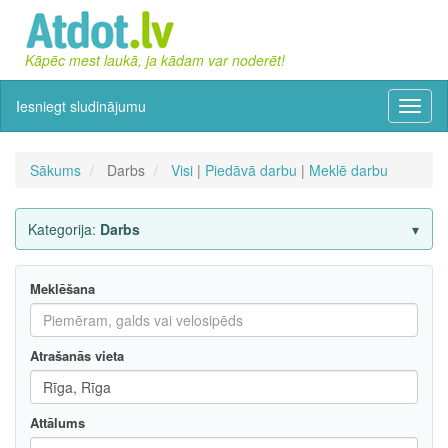
Kāpēc mest laukā, ja kādam var noderēt!
Iesniegt sludinājumu
Izvēln
Sākums
Darbs
Visi
|
Piedāvā darbu
|
Meklē darbu
Kategorija:
Darbs
Meklēšana
Atrašanās vieta
Attālums