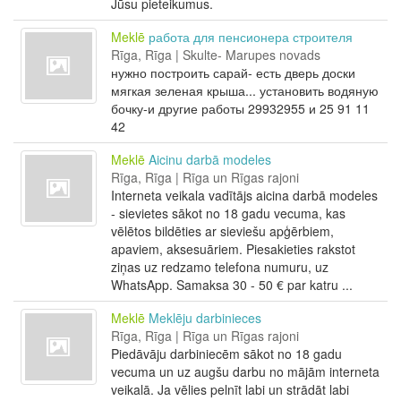
Jūsu pieteikumus.
Meklē
работа для пенсионера строителя
Rīga, Rīga | Skulte- Marupes novads
нужно построить сарай- есть дверь доски
мягкая зеленая крыша... установить водяную
бочку-и другие работы 29932955 и 25 91 11
42
Meklē
Aicinu darbā modeles
Rīga, Rīga | Rīga un Rīgas rajoni
Interneta veikala vadītājs aicina darbā modeles
- sievietes sākot no 18 gadu vecuma, kas
vēlētos bildēties ar sieviešu apģērbiem,
apaviem, aksesuāriem. Piesakieties rakstot
ziņas uz redzamo telefona numuru, uz
WhatsApp. Samaksa 30 - 50 € par katru ...
Meklē
Meklēju darbinieces
Rīga, Rīga | Rīga un Rīgas rajoni
Piedāvāju darbiniecēm sākot no 18 gadu
vecuma un uz augšu darbu no mājām interneta
veikalā. Ja vēlies pelnīt labi un strādāt labi