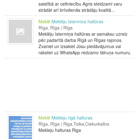
saistībā ar celtniecību Agris steidzami varu
strādāt arī brīvdienās strādāju kvalitā...
Meklē
Meklēju īstermiņa haltūras
Rīga, Rīga | Rīga
Meklēju īstermiņa haltūras ar samaksu uzreiz
pēc padarītā darba Rīgā un Rīgas rajonos.
Zvaniet un izsakiet Jūsu piedāvājumus vai
rakstiet uz WhatsApp redzamo tālruņa numuru.
Meklē
Mekleju rigā halturas
Rīga, Rīga | Riga,Teika,Ciekurkallns
Mekleju halturas Riga