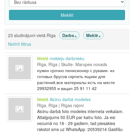
Meklēt
×
×
23 sludinājumi vietā Rīga
Darbs
Meklē
Notīrīt filtrus
Meklē
mekleju darbnieku
Rīga, Rīga | Skulte- Marupes novads
нужен срочно пенисионер с руками- из
готовых брусов скрпить ящики для
растений.все материалы есть на месте
29932955 и вацап 25 91 11 42
Meklē
Aicinu darbā modeles
Rīga, Rīga | Rīgas rajoni
Aicinu darbā foto modeles interneta veikalam.
Attalgojums 50 EUR par katru foto. Ja esi
vecumā no 18 - 29 gadiem, tad piesakies
rakstot sms uz WhatsApp :20539214 Gaidīšu