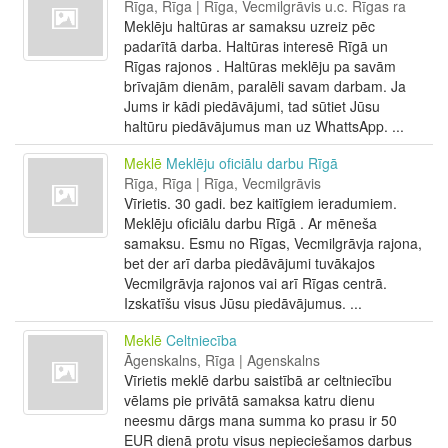
Rīga, Rīga | Rīga, Vecmilgrāvis u.c. Rīgas ra
Meklēju haltūras ar samaksu uzreiz pēc
padarītā darba. Haltūras interesē Rīgā un
Rīgas rajonos . Haltūras meklēju pa savām
brīvajām dienām, paralēli savam darbam. Ja
Jums ir kādi piedāvājumi, tad sūtiet Jūsu
haltūru piedāvājumus man uz WhattsApp. ...
Meklē
Meklēju oficiālu darbu Rīgā
Rīga, Rīga | Rīga, Vecmilgrāvis
Vīrietis. 30 gadi. bez kaitīgiem ieradumiem.
Meklēju oficiālu darbu Rīgā . Ar mēneša
samaksu. Esmu no Rīgas, Vecmilgrāvja rajona,
bet der arī darba piedāvājumi tuvākajos
Vecmilgrāvja rajonos vai arī Rīgas centrā.
Izskatīšu visus Jūsu piedāvājumus. ...
Meklē
Celtniecība
Āgenskalns, Rīga | Agenskalns
Vīrietis meklē darbu saistībā ar celtniecību
vēlams pie privātā samaksa katru dienu
neesmu dārgs mana summa ko prasu ir 50
EUR dienā protu visus nepieciešamos darbus