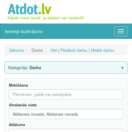
Kāpēc mest laukā, ja kādam var noderēt!
Iesniegt sludinājumu
Izvēln
Sākums
Darbs
Visi
|
Piedāvā darbu
|
Meklē darbu
Kategorija:
Darbs
Meklēšana
Atrašanās vieta
Attālums