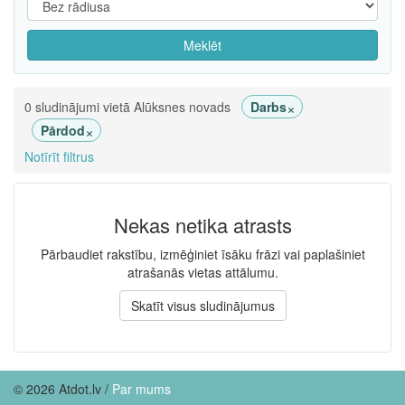
Meklēt
×
0 sludinājumi vietā Alūksnes novads
Darbs
×
Pārdod
Notīrīt filtrus
Nekas netika atrasts
Pārbaudiet rakstību, izmēģiniet īsāku frāzi vai paplašiniet
atrašanās vietas attālumu.
Skatīt visus sludinājumus
© 2026 Atdot.lv /
Par mums