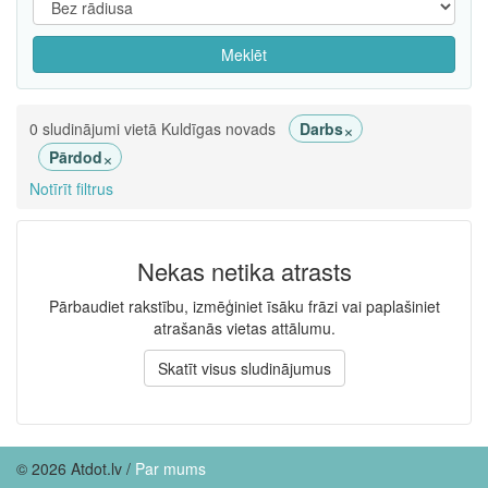
Meklēt
×
0 sludinājumi vietā Kuldīgas novads
Darbs
×
Pārdod
Notīrīt filtrus
Nekas netika atrasts
Pārbaudiet rakstību, izmēģiniet īsāku frāzi vai paplašiniet
atrašanās vietas attālumu.
Skatīt visus sludinājumus
© 2026 Atdot.lv /
Par mums