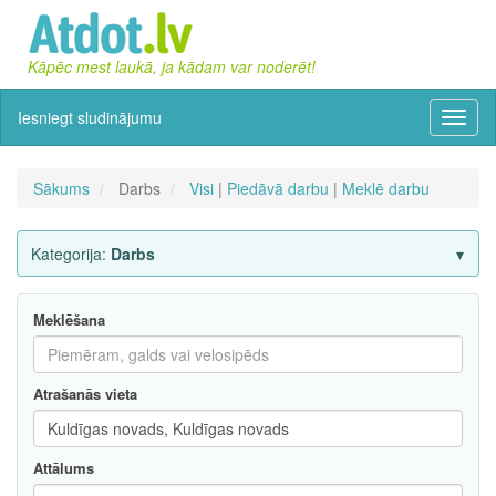
Kāpēc mest laukā, ja kādam var noderēt!
Iesniegt sludinājumu
Izvēln
Sākums
Darbs
Visi
|
Piedāvā darbu
|
Meklē darbu
Kategorija:
Darbs
Meklēšana
Atrašanās vieta
Attālums