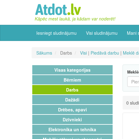
Kāpēc mest laukā, ja kādam var noderēt!
Iesniegt sludinājumu
Visi sludinājumu
Mani 
Sākums
Darbs
Visi
|
Piedāvā darbu
|
Meklē d
Visas kategorijas
Meklē
Bērniem
Darbs
Dažādi
0 slud
Drēbes, apavi
Dzīvnieki
Elektronika un tehnika