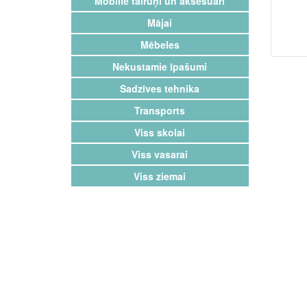
Mobilie tālruņi un aksesuāri
Mājai
Mēbeles
Nekustamie īpašumi
Sadzīves tehnika
Transports
Viss skolai
Viss vasarai
Viss ziemai