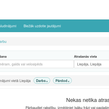
sludinājumi
Biežāk uzdotie jautājumi
arbu
šana
Atrašanās vieta
×
×
inājumi vietā Liepāja
Darbs
Pārdod
Nekas netika atra
Pārbaudiet rakstību, izmēģiniet īsāku frāzi vai paplaši