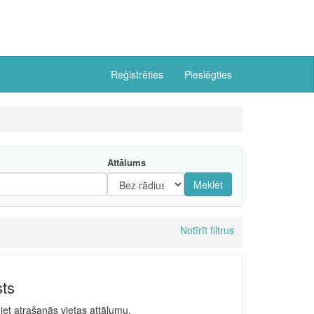
Reģistrēties
Pieslēgties
Attālums
Meklēt
Notīrīt filtrus
sts
niet atrašanās vietas attālumu.