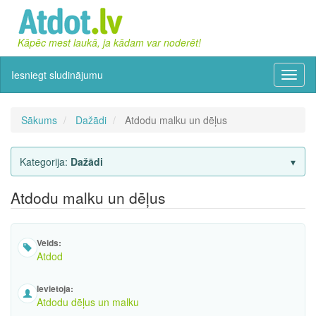
Kāpēc mest laukā, ja kādam var noderēt!
Iesniegt sludinājumu
Izvēln
Sākums
Dažādi
Atdodu malku un dēļus
Kategorija:
Dažādi
Atdodu malku un dēļus
Veids:
Atdod
Ievietoja:
Atdodu dēļus un malku