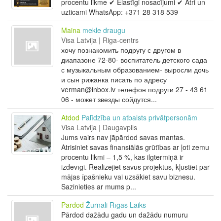
procentu likme ✔ Elastīgi nosacījumi ✔ Ātri un
uzticami WhatsApp: +371 28 318 539
Maina
mekle draugu
Visa Latvija | Riga-centrs
хочу познакомить подругу с другом в
диапазоне 72-80- воспитатель детского сада
с музыкальным образованием- выросли дочь
и сын рижанка писать по адресу
verman@inbox.lv телефон подруги 27 - 43 61
06 - может звезды сойдутся...
Atdod
Palīdzība un atbalsts privātpersonām
Visa Latvija | Daugavpils
Jums vairs nav jāpārdod savas mantas.
Atrisiniet savas finansiālās grūtības ar ļoti zemu
procentu likmi – 1,5 %, kas ilgtermiņā ir
izdevīgi. Realizējiet savus projektus, kļūstiet par
mājas īpašnieku vai uzsākiet savu biznesu.
Sazinieties ar mums p...
Pārdod
Žurnāli Rīgas Laiks
Pārdod dažādu gadu un dažādu numuru