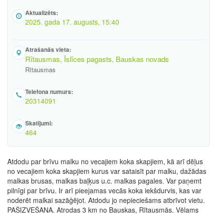
Aktualizēts:
2025. gada 17. augusts, 15:40
Atrašanās vieta:
Rītausmas, Īslīces pagasts, Bauskas novads
Rītausmas
Telefona numurs:
20314091
Skatījumi:
464
Atdodu par brīvu malku no vecajiem koka skapjiem, kā arī dēļus
no vecajiem koka skapjiem kurus var sataisīt par malku, dažādas
malkas brusas, malkas baļķus u.c. malkas pagales. Var paņemt
pilnīgi par brīvu. Ir arī pieejamas vecās koka iekšdurvis, kas var
noderēt malkai sazāģējot. Atdodu jo nepieciešams atbrīvot vietu.
PAŠIZVEŠANA. Atrodas 3 km no Bauskas, Rītausmās. Vēlams