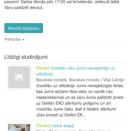
paņemt: Darba dienās pēc 17:00 vai brīvdienās: Jebkurā laikā.
Varu palīdzēt iekraut.
Nosūtīt ziņojumu
Palīdzība
Līdzīgi sludinājumi
Pārdod
Izvedīšu visu Jums nevajadzīgo uz
utilizāciju
Bauskas novads, Bauskas novads | Visa Latvija
Izvedīšu uz utilizāciju Jums nevajadzīgās lietas,
kas Jums aizņem tikai vietu un vairāk nav
nepieciešamas un es varu Jums palīdzēt izvest
uz Getliiņi EKO atkritumu poligonu un arī
nosūtīšu Jums čeku, kad ir tiešām atkritumi
Jūsu izvesti uz Getliņi EK...
Pārdod
Ledus skapji