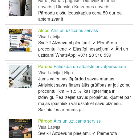
Bārta, Bārtas pagasts, Dienvidkurzemes
novads | Dienvidu Kurzemes novads
Pārdodu ejošu leduskapjus cena 50 eur pa
abiem zvanīt
Atdod
Ātrs un uzticams serviss
Visa Latvija
Sveiki! Aizdevumi pieejami. ✔ Piemērota
procentu likme ✔ Elastīgi nosacījumi ✔ Ātri un
uzticami WhatsApp: +371 28 318 539
Pārdod
Palīdzība un atbalsts privātpersonām
Visa Latvija | Riga
Jums vairs nav jāpārdod savas mantas.
Atrisiniet savas finansiālās grūtības ar ļoti zemu
procentu likmi – 1,5 %, kas ilgtermiņā ir
izdevīgi. Realizējiet savus projektus, kļūstiet par
mājas īpašnieku vai uzsākiet savu biznesu.
Sazinieties ar mums p...
Pārdod
Ātrs un uzticams serviss
Visa Latvija
Sveiki! Aizdevumi pieejami. ✔ Piemērota