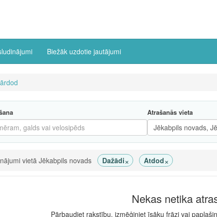
sludinājumi
Biežāk uzdotie jautājumi
ārdod
šana
Atrašanās vieta
×
×
inājumi vietā Jēkabpils novads
Dažādi
Atdod
Nekas netika atra
Pārbaudiet rakstību, izmēģiniet īsāku frāzi vai paplaši