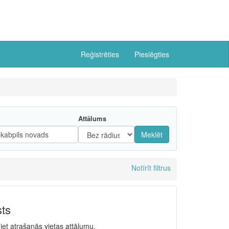
Reģistrēties
Pieslēgties
Attālums
Meklēt
Notīrīt filtrus
sts
niet atrašanās vietas attālumu.