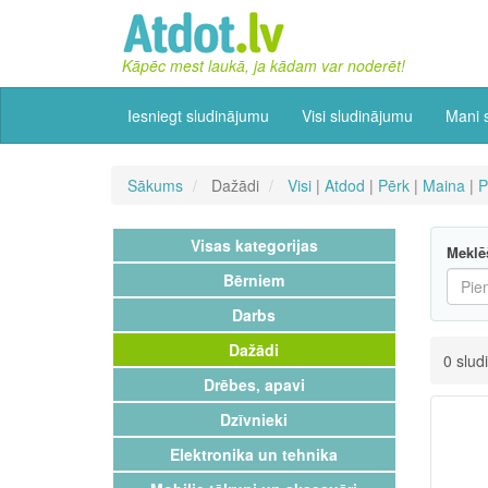
Kāpēc mest laukā, ja kādam var noderēt!
Iesniegt sludinājumu
Visi sludinājumu
Mani 
Sākums
Dažādi
Visi
|
Atdod
|
Pērk
|
Maina
|
P
Visas kategorijas
Meklē
Bērniem
Darbs
Dažādi
0 slud
Drēbes, apavi
Dzīvnieki
Elektronika un tehnika