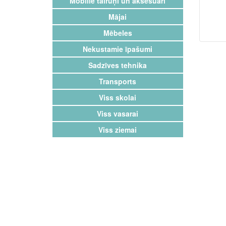
Mobilie tālruņi un aksesuāri
Mājai
Mēbeles
Nekustamie īpašumi
Sadzīves tehnika
Transports
Viss skolai
Viss vasarai
Viss ziemai