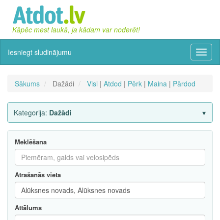
Kāpēc mest laukā, ja kādam var noderēt!
Iesniegt sludinājumu
Izvēln
Sākums
Dažādi
Visi
|
Atdod
|
Pērk
|
Maina
|
Pārdod
Kategorija:
Dažādi
Meklēšana
Atrašanās vieta
Attālums