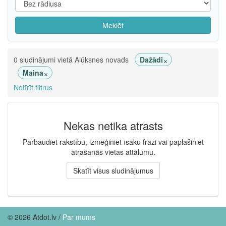
Meklēt
×
0 sludinājumi vietā Alūksnes novads
Dažādi
×
Maina
Notīrīt filtrus
Nekas netika atrasts
Pārbaudiet rakstību, izmēģiniet īsāku frāzi vai paplašiniet
atrašanās vietas attālumu.
Skatīt visus sludinājumus
© 2026 Atdot.lv /
Par mums