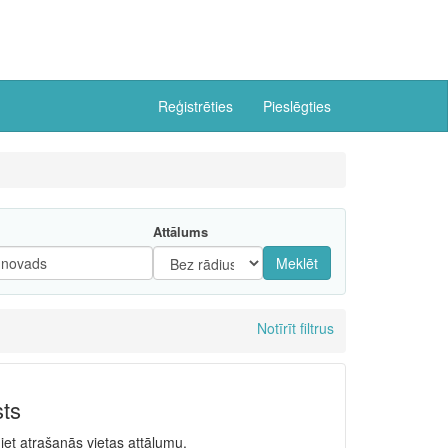
Reģistrēties
Pieslēgties
Attālums
Meklēt
Notīrīt filtrus
sts
niet atrašanās vietas attālumu.