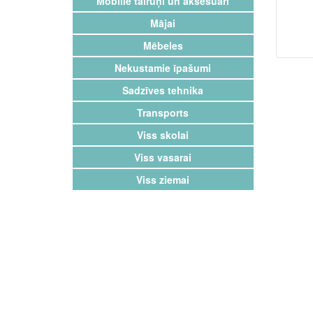
Mobilie tālruņi un aksesuāri
Mājai
Mēbeles
Nekustamie īpašumi
Sadzīves tehnika
Transports
Viss skolai
Viss vasarai
Viss ziemai