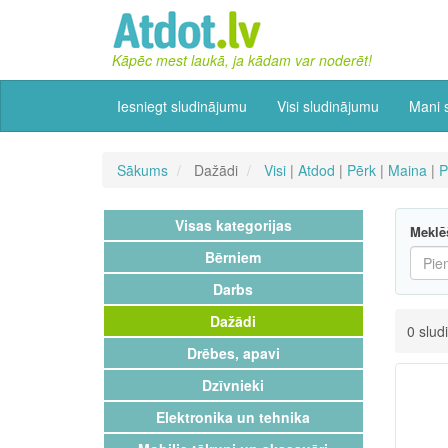
Kāpēc mest laukā, ja kādam var noderēt!
Iesniegt sludinājumu
Visi sludinājumu
Mani 
Sākums
Dažādi
Visi
|
Atdod
|
Pērk
|
Maina
|
P
Visas kategorijas
Meklē
Bērniem
Darbs
Dažādi
0 slud
Drēbes, apavi
Dzīvnieki
Elektronika un tehnika