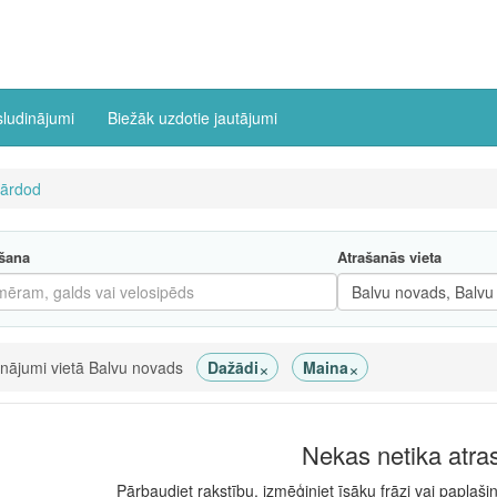
sludinājumi
Biežāk uzdotie jautājumi
ārdod
šana
Atrašanās vieta
×
×
inājumi vietā Balvu novads
Dažādi
Maina
Nekas netika atra
Pārbaudiet rakstību, izmēģiniet īsāku frāzi vai paplaši