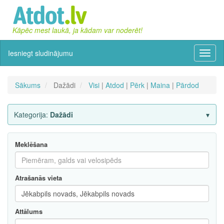
Kāpēc mest laukā, ja kādam var noderēt!
Iesniegt sludinājumu
Izvēln
Sākums
Dažādi
Visi
|
Atdod
|
Pērk
|
Maina
|
Pārdod
Kategorija:
Dažādi
Meklēšana
Atrašanās vieta
Attālums