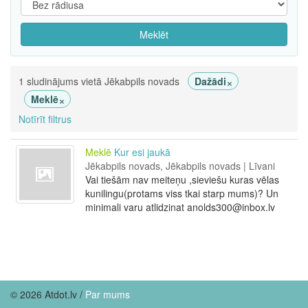
Meklēt
×
1 sludinājums vietā Jēkabpils novads
Dažādi
×
Meklē
Notīrīt filtrus
Meklē
Kur esi jaukā
Jēkabpils novads, Jēkabpils novads | Līvani
Vai tiešām nav meiteņu ,sieviešu kuras vēlas
kunilingu(protams viss tkai starp mums)? Un
minimali varu atlidzinat anolds300@inbox.lv
© 2026 Atdot.lv /
Par mums