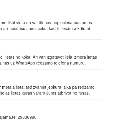
zņem tikai vietu un vairāk nav nepieciešamas un es
n arī nosūtīšu Jums čeku, kad ir tiešām atkritumi
. lietas no koka. Ari vari izgatavot liela izmera lietas
ot zinas uz WhatsApp redzamo telefona numuru.
r metāla lieta, tad zvaniet jebkura laika pa redzamo
elas lietas kuras varam Jums atbrivot no rūsas.
unajama,tel 29836990