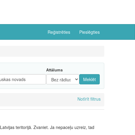
Reģistrēties
Pieslēgties
Attālums
Meklēt
Notīrīt filtrus
atvijas teritorijā. Zvaniet. Ja nepaceļu uzreiz, tad