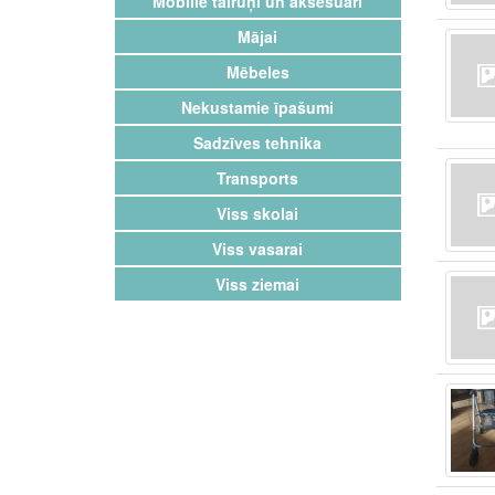
Mobilie tālruņi un aksesuāri
Mājai
Mēbeles
Nekustamie īpašumi
Sadzīves tehnika
Transports
Viss skolai
Viss vasarai
Viss ziemai