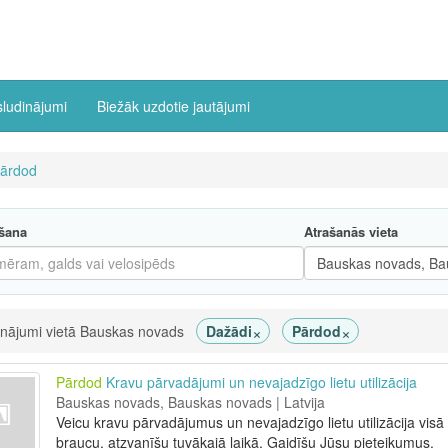
sludinājumi
Biežāk uzdotie jautājumi
ārdod
šana
Atrašanās vieta
×
×
inājumi vietā Bauskas novads
Dažādi
Pārdod
Pārdod
Kravu pārvadājumi un nevajadzīgo lietu utilizācija
Bauskas novads, Bauskas novads | Latvija
Veicu kravu pārvadājumus un nevajadzīgo lietu utilizācija visā L
braucu, atzvanīšu tuvākajā laikā. Gaidīšu Jūsu pieteikumus.