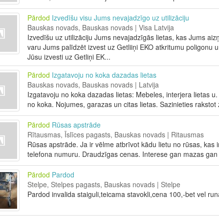
Pārdod
Izvedīšu visu Jums nevajadzīgo uz utilizāciju
Bauskas novads, Bauskas novads | Visa Latvija
Izvedīšu uz utilizāciju Jums nevajadzīgās lietas, kas Jums ai
varu Jums palīdzēt izvest uz Getliiņi EKO atkritumu poligonu u
Jūsu izvesti uz Getliņi EK...
Pārdod
Izgatavoju no koka dazadas lietas
Bauskas novads, Bauskas novads | Latvija
Izgatavoju no koka dazadas lietas: Mebeles, interjera lietas u. c
no koka. Nojumes, garazas un citas lietas. Sazinieties rakst
Pārdod
Rūsas apstrāde
Rītausmas, Īslīces pagasts, Bauskas novads | Ritausmas
Rūsas apstrāde. Ja ir vēlme atbrīvot kādu lietu no rūsas, kas i
telefona numuru. Draudzīgas cenas. Interese gan mazas gan li
Pārdod
Pardod
Stelpe, Stelpes pagasts, Bauskas novads | Stelpe
Pardod invalida staiguli,teicama stavokli,cena 100,-bet vel r