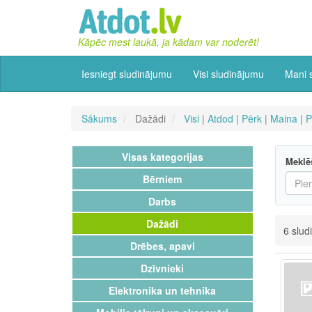
Kāpēc mest laukā, ja kādam var noderēt!
Iesniegt sludinājumu
Visi sludinājumu
Mani 
Sākums
Dažādi
Visi
|
Atdod
|
Pērk
|
Maina
|
P
Visas kategorijas
Meklē
Bērniem
Darbs
Dažādi
6 slud
Drēbes, apavi
Dzīvnieki
Elektronika un tehnika