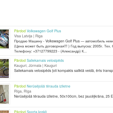
Pārdod
Volkswagen Golf Plus
Visa Latvija | Riga
Продаю Машину - Volkswagen Golf Plus — автомобиль неме
(Цена может быть договорная!!! ) Год выпуска: 2005г. Те
Телефону: +37127799223 - (Александр) К...
Pārdod
Saliekamais velosipēds
Kauguri, Jūrmala | Kauguri
Saliekamais velosipēds ļoti kompakts saliktā veidā, ērts trans
Pārdod
Nerūsējošā tērauda izlietne
Rīga, Rīga
Nerūsējošā tērauda izlietne, 50x100cm, bez jaucējkrāna, 25 
Pārdod
Sporta krekli