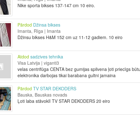
Nike sporta bikses 137-147 cm 10 eiro.
Pārdod
Džinsa bikses
Imanta, Rīga | Imanta
Džinsu bikses H&M 152 cm uz 11-12 gadiem. 10 eiro
Atdod
sadzives tehnika
Visa Latvija | viganti3
velas centrifūga CENTA bez gumijas spilvena ļoti priecīgs bū
elektronika darbojas tikai barabana gultni jamaina
Pārdod
TV STAR DEKODERS
Bauska, Bauskas novads
Ļoti laba stāvoklī TV STAR DEKODERS 20 eiro