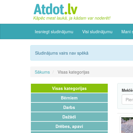
Kāpēc mest laukā, ja kādam var noderēt!
Iesniegt sludinājumu
Visi sludinājumu
Mani 
Sludinājums vairs nav spēkā
Sākums
Visas kategorijas
Visas kategorijas
Meklē
Bērniem
Darbs
Dažādi
Drēbes, apavi