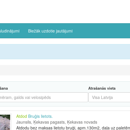
sludinājumi
Biežāk uzdotie jautājumi
šana
Atrašanās vieta
Atdod
Bruģis lietots.
Jaunsils, Ķekavas pagasts, Ķekavas novads
Atdodu bez maksas lietotu bruģi, apm.130m2, daļa uz paletēm, 