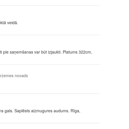
ktā veidā.
i pie saņemšanas var būt izjaukti. Platums 322cm,
Kurzemes novads
ens gals. Saplēsts aizmugures audums. Rīga,