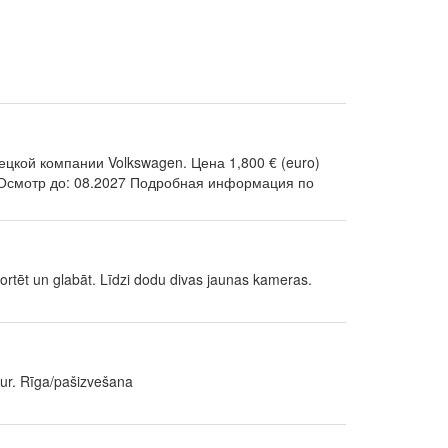
цкой компании Volkswagen. Цена 1,800 € (euro)
х. Осмотр до: 08.2027 Подробная информация по
portēt un glabāt. Līdzi dodu divas jaunas kameras.
Eur. Rīga/pašizvešana