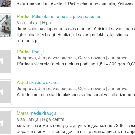
daļa ir sarkani un dzelteni. Pašizvešana no Jaunsils, Ķekavas 
Pārdod
Palīdzība un atbalsts privātpersonām
Visa Latvija | Riga
Jums vairs nav jāpārdod savas mantas. Atrisiniet savas finansi
ilgtermiņā ir izdevīgi. Realizējiet savus projektus, kļūstiet pa
ar mums p...
Pārdod
Podiņi
Jumprava, Jumpravas pagasts, Ogres novads | Jumprava
Pārdodu vienreiz lietotus melnus podiņus 1,5 l = 300 gab.,0,0
Atdod
skaidu plāksnes
Jumprava, Jumpravas pagasts, Ogres novads | Jumprava
Atdodu laminēta skaidu plāksnes kurināšanai vai citur izmanto
Maina
mekle draugu
Visa Latvija | Riga-centrs
хочу познакомить подругу с другом в диапазоне 72-80- во
образованием- выросли дочь и сын рижанка писать по адре