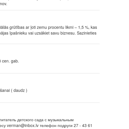
nov.
ālās grūtības ar ļoti zemu procentu likmi – 1,5 %, kas
r mājas īpašnieku vai uzsākiet savu biznesu. Sazinieties
8 cen. gab.
šanai ( daudz )
спитатель детского сада с музыкальным
су verman@inbox.lv телефон подруги 27 - 43 61