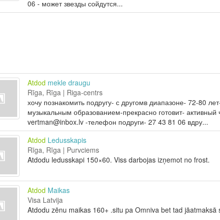
06 - может звезды сойдутся...
Atdod
mekle draugu
Rīga, Rīga | Riga-centrs
хочу познакомить подругу- с другомв диапазоне- 72-80 лет-
музыкальным образованием-прекрасно готовит- активный ч
vertman@inbox.lv -телефон подруги- 27 43 81 06 вдру...
Atdod
Ledusskapis
Rīga, Rīga | Purvciems
Atdodu ledusskapi 150×60. Viss darbojas izņemot no frost.
Atdod
Maikas
Visa Latvija
Atdodu zēnu maikas 160+ .situ pa Omniva bet tad jāatmaksā 