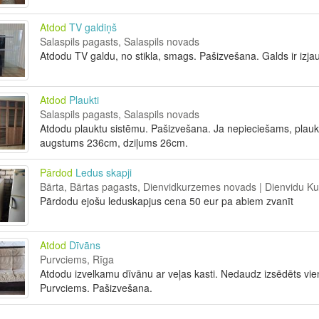
Atdod
TV galdiņš
Salaspils pagasts, Salaspils novads
Atdodu TV galdu, no stikla, smags. Pašizvešana. Galds ir izjau
Atdod
Plaukti
Salaspils pagasts, Salaspils novads
Atdodu plauktu sistēmu. Pašizvešana. Ja nepieciešams, plaukt
augstums 236cm, dziļums 26cm.
Pārdod
Ledus skapji
Bārta, Bārtas pagasts, Dienvidkurzemes novads | Dienvidu 
Pārdodu ejošu leduskapjus cena 50 eur pa abiem zvanīt
Atdod
Dīvāns
Purvciems, Rīga
Atdodu izvelkamu dīvānu ar veļas kasti. Nedaudz izsēdēts vi
Purvciems. Pašizvešana.