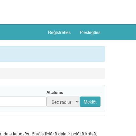
Reģistrēties
Pieslēgties
Attālums
Meklēt
daļa kaudzēs. Bruģis lielākā daļa ir pelēkā krāsā,