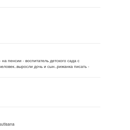
 на пенсии - воспитатель детского сада с
еловек..выросли дочь и сын..рижанка писать -
sutisana