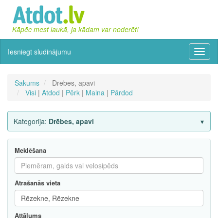
Kāpēc mest laukā, ja kādam var noderēt!
Iesniegt sludinājumu
Izvēln
Sākums
Drēbes, apavi
Visi
|
Atdod
|
Pērk
|
Maina
|
Pārdod
Kategorija:
Drēbes, apavi
Meklēšana
Atrašanās vieta
Attālums