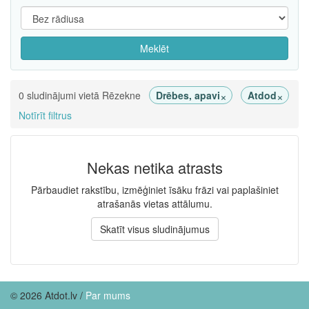
Meklēt
×
×
0 sludinājumi vietā Rēzekne
Drēbes, apavi
Atdod
Notīrīt filtrus
Nekas netika atrasts
Pārbaudiet rakstību, izmēģiniet īsāku frāzi vai paplašiniet
atrašanās vietas attālumu.
Skatīt visus sludinājumus
© 2026 Atdot.lv /
Par mums