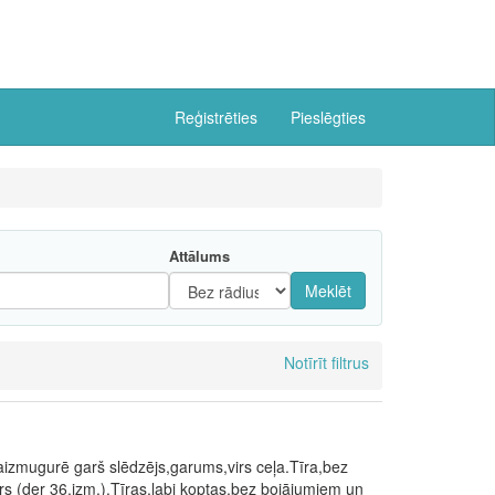
Reģistrēties
Pieslēgties
Attālums
Meklēt
Notīrīt filtrus
, aizmugurē garš slēdzējs,garums,virs ceļa.Tīra,bez
rs (der 36.izm.).Tīras,labi koptas,bez bojājumiem un