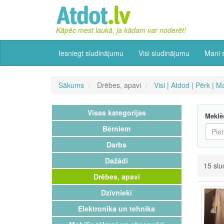
Kāpēc mest laukā, ja kādam var noderēt!
Iesniegt sludinājumu
Visi sludinājumu
Mani 
Sākums
Drēbes, apavi
Visi
|
Atdod
|
Pērk
|
Ma
Visas kategorijas
Meklē
Bērniem
Darbs
Dažādi
15 slu
Drēbes, apavi
Dzīvnieki
Elektronika un tehnika