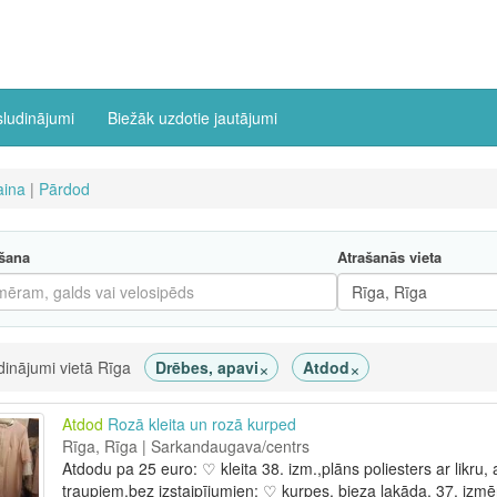
sludinājumi
Biežāk uzdotie jautājumi
ina
|
Pārdod
šana
Atrašanās vieta
×
×
dinājumi vietā Rīga
Drēbes, apavi
Atdod
Atdod
Rozā kleita un rozā kurped
Rīga, Rīga | Sarkandaugava/centrs
Atdodu pa 25 euro: ♡ kleita 38. izm.,plāns poliesters ar likru
traupiem,bez izstaipījumien; ♡ kurpes, bieza lakāda, 37. izmē