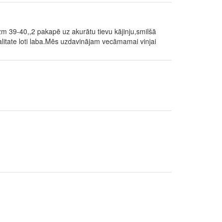
m 39-40,,2 pakapē uz akurātu tievu kājinju,smilšā
alitate loti laba.Mēs uzdavinājam vecāmamai vinjai