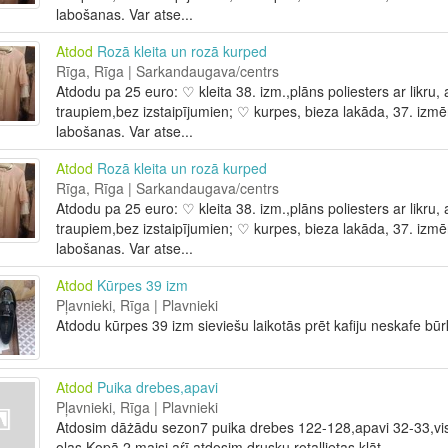
labošanas. Var atse...
Atdod
Rozā kleita un rozā kurped
Rīga, Rīga | Sarkandaugava/centrs
Atdodu pa 25 euro: ♡ kleita 38. izm.,plāns poliesters ar likru
traupiem,bez izstaipījumien; ♡ kurpes, bieza lakāda, 37. izmē
labošanas. Var atse...
Atdod
Rozā kleita un rozā kurped
Rīga, Rīga | Sarkandaugava/centrs
Atdodu pa 25 euro: ♡ kleita 38. izm.,plāns poliesters ar likru
traupiem,bez izstaipījumien; ♡ kurpes, bieza lakāda, 37. izmē
labošanas. Var atse...
Atdod
Kūrpes 39 izm
Pļavnieki, Rīga | Plavnieki
Atdodu kūrpes 39 izm sieviešu laikotās prēt kafiju neskafe būr
Atdod
Puika drebes,apavi
Pļavnieki, Rīga | Plavnieki
Atdosim dāżādu sezon7 puika drebes 122-128,apavi 32-33,viss 
olas,Kopā 2 maisi,aŕī atdosim drusku rotallietas klāt