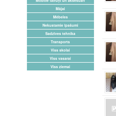
Mobilie tālruņi un aksesuāri
Mājai
Mēbeles
Nekustamie īpašumi
Sadzīves tehnika
Transports
Viss skolai
Viss vasarai
Viss ziemai