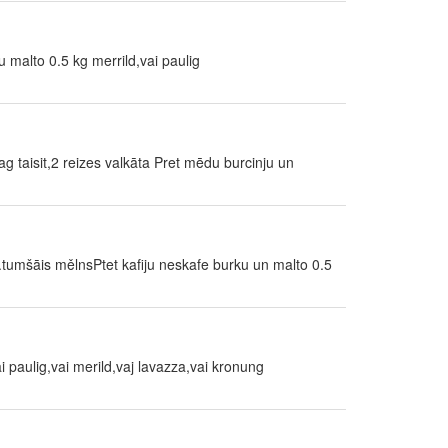
ju malto 0.5 kg merrild,vai paulig
ag taisit,2 reizes valkāta Pret mēdu burcinju un
.tumšāis mělnsPtet kafiju neskafe burku un malto 0.5
i paulig,vai merild,vaj lavazza,vai kronung