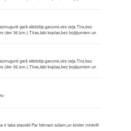
, aizmugurē garš slēdzējs,garums,virs ceļa.Tīra,bez
rs (der 36.izm.).Tīras,labi koptas,bez bojājumiem un
, aizmugurē garš slēdzējs,garums,virs ceļa.Tīra,bez
rs (der 36.izm.).Tīras,labi koptas,bez bojājumiem un
ku
ir laba stavokli Par bērnam sūlam,un kinder minkrift