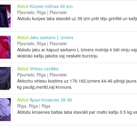
Atdod
Kūrpes mělnas 39 izm
Pļavnieki, Rīga | Plavnieki
Atdodu kurpes laba stavokli uz 39 izm prět těju grinfild un kafi
Atdod
Jaku sarkano L izmers
Pļavnieki, Rīga | Plavnieki
Atdodu jaku ar kapuci sarkano L izmers molnija ir bět vinju vaj
skistošo kafiju jakobs vaj neskafe burcinju
Atdod
Viriesu uzvālks
Pļavnieki, Rīga | Plavnieki
Atdochu viriesu kostims uz 176-182,izmers 44-46 pilnigi jauns
kg paulig,merild,vaj kronuns.
Atdod
Apavi krosenes 38-39
Rīga, Rīga | Riga
Atdodu krosenes baltas laba stavokli par malto kafiju 0.5 kg,va