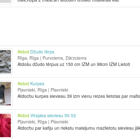
Atdod
Džudo tērps
Rīga, Rīga | Purvciems, Dārzciems
Atdošu džudo tērpus uz 150 cm IZM un 98cm IZM Lietoti
Atdod
Kurpes
Pļavnieki, Rīga | Plavnieki
Atdochu kurpes sieviesu 39 izm vienu reizes lietotas par malto
Atdod
Virsjaka sieviesu 50-52
Pļavnieki, Rīga | Plavnieki
Atdochu par kafiju un riekstu maisijumu mazlietotu sieviesu j