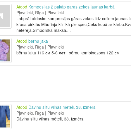
Atdod
Kompesijas 2 pakāp garas zekes jaunas karbā
Pļavnieki, Rīga | Plavnieki
Labprāt atdosim kompresijas gāras zekes lidz celiem jaunas iz
krasa pirktās Māurinja klinikā pie spec,Ceks kopā ar kārbu.Kv
nefērēja.Simboliska maksa....
Atdod
bērnu jaka
Pļavnieki, Rīga | Plavnieki
bērnu jaka 116 см 5-6 лет , bērnu kombinezons 122 см
Atdod
Dāvinu siltu vilnas mēteli, 38. izmērs.
Pļavnieki, Rīga | Plavnieki
Dāvinu siltu vilnas mēteli, 38. izmērs.