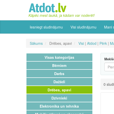
Kāpēc mest laukā, ja kādam var noderēt!
Iesniegt sludinājumu
Visi sludinājumu
Mani 
Sākums
Drēbes, apavi
Visi
|
Atdod
|
Pērk
|
Ma
Visas kategorijas
Meklē
Bērniem
Darbs
Dažādi
0 slud
Drēbes, apavi
Dzīvnieki
Elektronika un tehnika