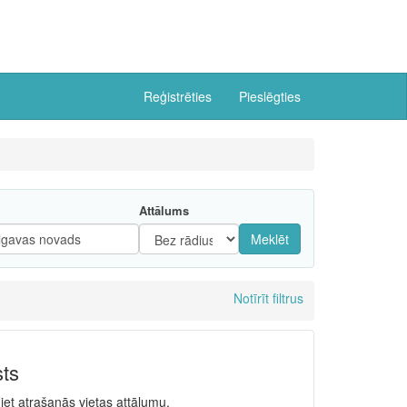
Reģistrēties
Pieslēgties
Attālums
Meklēt
Notīrīt filtrus
sts
niet atrašanās vietas attālumu.