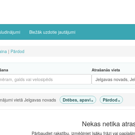
sludinājumi
Biežāk uzdotie jautājumi
ina
|
Pārdod
šana
Atrašanās vieta
×
×
inājumi vietā Jelgavas novads
Drēbes, apavi
Pārdod
Nekas netika atra
Pārbaudiet rakstību, izmēģiniet īsāku frāzi vai paplaši