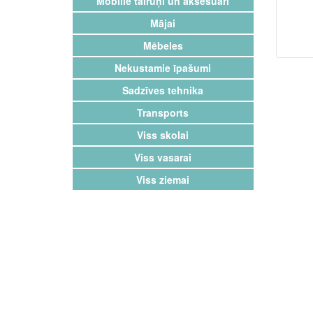
Mobilie tālruņi un aksesuāri
Mājai
Mēbeles
Nekustamie īpašumi
Sadzīves tehnika
Transports
Viss skolai
Viss vasarai
Viss ziemai