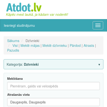
Kāpēc mest laukā, ja kādam var noderēt!
Iesniegt sludinājumu
Izvēln
Sākums
Dzīvnieki
Visi
|
Meklē mājas
|
Meklē dzīvnieku
|
Pārdod
|
Atrasts
|
Pazudis
Kategorija:
Dzīvnieki
Meklēšana
Atrašanās vieta