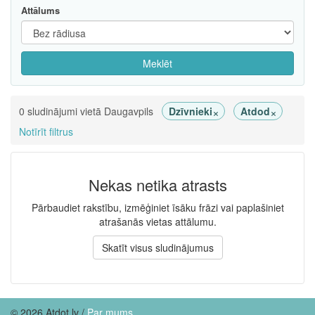
Attālums
Meklēt
×
×
0 sludinājumi vietā Daugavpils
Dzīvnieki
Atdod
Notīrīt filtrus
Nekas netika atrasts
Pārbaudiet rakstību, izmēģiniet īsāku frāzi vai paplašiniet
atrašanās vietas attālumu.
Skatīt visus sludinājumus
© 2026 Atdot.lv /
Par mums