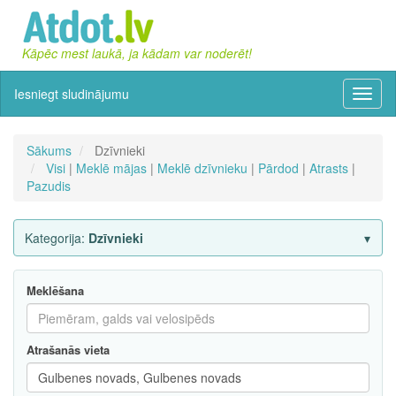
Kāpēc mest laukā, ja kādam var noderēt!
Iesniegt sludinājumu
Izvēln
Sākums
Dzīvnieki
Visi
|
Meklē mājas
|
Meklē dzīvnieku
|
Pārdod
|
Atrasts
|
Pazudis
Kategorija:
Dzīvnieki
Meklēšana
Atrašanās vieta