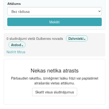
Attālums
Meklēt
×
0 sludinājumi vietā Gulbenes novads
Dzīvnieki
×
Atdod
Notīrīt filtrus
Nekas netika atrasts
Pārbaudiet rakstību, izmēģiniet īsāku frāzi vai paplašiniet
atrašanās vietas attālumu.
Skatīt visus sludinājumus