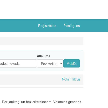
Reģistrēties
Pieslēgties
Attālums
Meklēt
Notīrīt filtrus
. Der jaukteņi un bez ciltsrakstiem. Vēlamies ģimenes