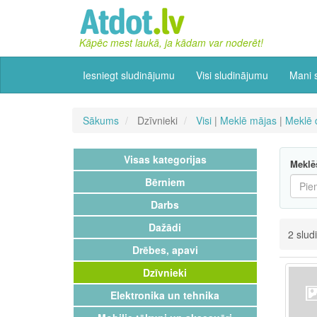
Kāpēc mest laukā, ja kādam var noderēt!
Iesniegt sludinājumu
Visi sludinājumu
Mani 
Sākums
Dzīvnieki
Visi
|
Meklē mājas
|
Meklē 
Visas kategorijas
Meklē
Bērniem
Darbs
Dažādi
2 slud
Drēbes, apavi
Dzīvnieki
Elektronika un tehnika