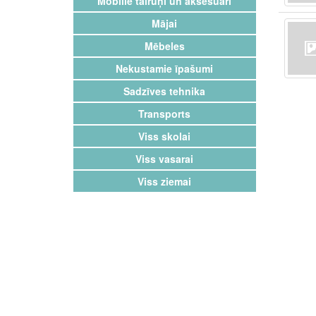
Mobilie tālruņi un aksesuāri
Mājai
Mēbeles
Nekustamie īpašumi
Sadzīves tehnika
Transports
Viss skolai
Viss vasarai
Viss ziemai