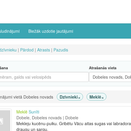
sludinājumi
Biežāk uzdotie jautājumi
dzīvnieku
|
Pārdod
|
Atrasts
|
Pazudis
šana
Atrašanās vieta
×
×
inājumi vietā Dobeles novads
Dzīvnieki
Meklē
Meklē
Sunīti
Dobele, Dobeles novads | Dobele
Mekleju kucēnu-puiku. Gribētu Vācu aitas sugas vai labradora
draugu un sargu.