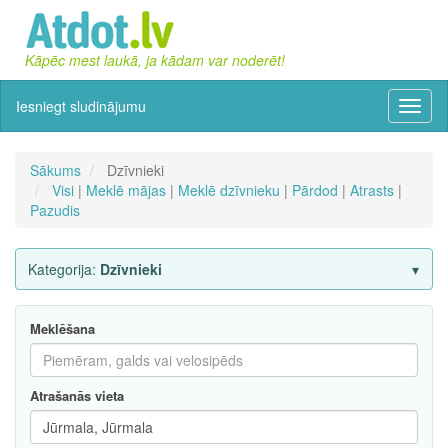
Kāpēc mest laukā, ja kādam var noderēt!
Iesniegt sludinājumu
Izvēln
Sākums
Dzīvnieki
Visi
|
Meklē mājas
|
Meklē dzīvnieku
|
Pārdod
|
Atrasts
|
Pazudis
Kategorija:
Dzīvnieki
Meklēšana
Atrašanās vieta