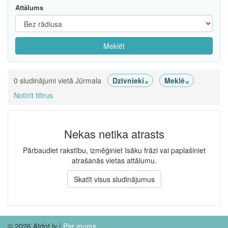
Attālums
Meklēt
×
×
0 sludinājumi vietā Jūrmala
Dzīvnieki
Meklē
Notīrīt filtrus
Nekas netika atrasts
Pārbaudiet rakstību, izmēģiniet īsāku frāzi vai paplašiniet
atrašanās vietas attālumu.
Skatīt visus sludinājumus
© 2026 Atdot.lv /
Par mums