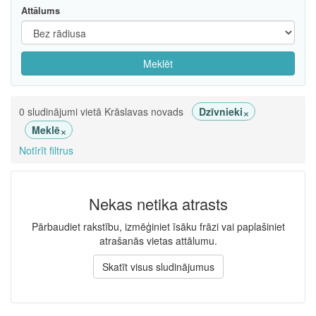
Attālums
Meklēt
×
0 sludinājumi vietā Krāslavas novads
Dzīvnieki
×
Meklē
Notīrīt filtrus
Nekas netika atrasts
Pārbaudiet rakstību, izmēģiniet īsāku frāzi vai paplašiniet
atrašanās vietas attālumu.
Skatīt visus sludinājumus