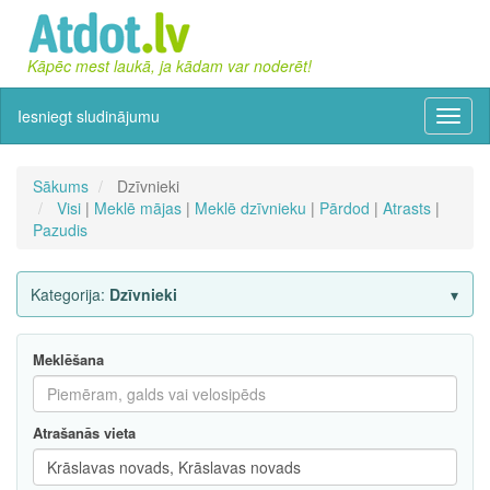
Kāpēc mest laukā, ja kādam var noderēt!
Iesniegt sludinājumu
Izvēln
Sākums
Dzīvnieki
Visi
|
Meklē mājas
|
Meklē dzīvnieku
|
Pārdod
|
Atrasts
|
Pazudis
Kategorija:
Dzīvnieki
Meklēšana
Atrašanās vieta