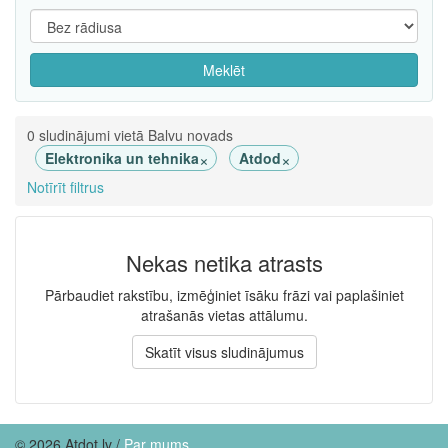
Meklēt
0 sludinājumi vietā Balvu novads
×
×
Elektronika un tehnika
Atdod
Notīrīt filtrus
Nekas netika atrasts
Pārbaudiet rakstību, izmēģiniet īsāku frāzi vai paplašiniet
atrašanās vietas attālumu.
Skatīt visus sludinājumus
© 2026 Atdot.lv /
Par mums