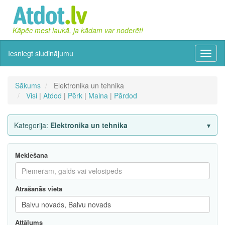
Kāpēc mest laukā, ja kādam var noderēt!
Iesniegt sludinājumu
Izvēln
Sākums
Elektronika un tehnika
Visi
|
Atdod
|
Pērk
|
Maina
|
Pārdod
Kategorija:
Elektronika un tehnika
Meklēšana
Atrašanās vieta
Attālums