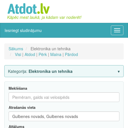
Kāpēc mest laukā, ja kādam var noderēt!
Iesniegt sludinājumu
Izvēln
Sākums
Elektronika un tehnika
Visi
|
Atdod
|
Pērk
|
Maina
|
Pārdod
Kategorija:
Elektronika un tehnika
Meklēšana
Atrašanās vieta
Attālums