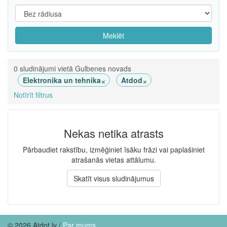
Meklēt
0 sludinājumi vietā Gulbenes novads
×
×
Elektronika un tehnika
Atdod
Notīrīt filtrus
Nekas netika atrasts
Pārbaudiet rakstību, izmēģiniet īsāku frāzi vai paplašiniet
atrašanās vietas attālumu.
Skatīt visus sludinājumus
© 2026 Atdot.lv /
Par mums