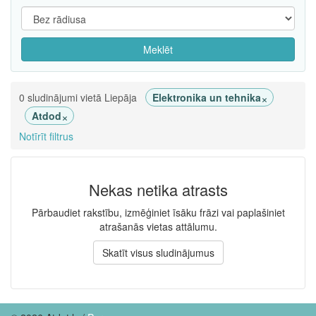
Meklēt
×
0 sludinājumi vietā Liepāja
Elektronika un tehnika
×
Atdod
Notīrīt filtrus
Nekas netika atrasts
Pārbaudiet rakstību, izmēģiniet īsāku frāzi vai paplašiniet
atrašanās vietas attālumu.
Skatīt visus sludinājumus