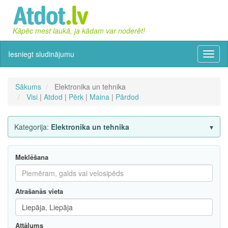
Kāpēc mest laukā, ja kādam var noderēt!
Iesniegt sludinājumu
Izvēln
Sākums
Elektronika un tehnika
Visi
|
Atdod
|
Pērk
|
Maina
|
Pārdod
Kategorija:
Elektronika un tehnika
Meklēšana
Atrašanās vieta
Attālums