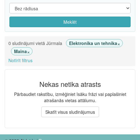
Meklēt
×
0 sludinājumi vietā Jūrmala
Elektronika un tehnika
×
Maina
Notīrīt filtrus
Nekas netika atrasts
Pārbaudiet rakstību, izmēģiniet īsāku frāzi vai paplašiniet
atrašanās vietas attālumu.
Skatīt visus sludinājumus