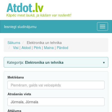
Kāpēc mest laukā, ja kādam var noderēt!
Iesniegt sludinājumu
Izvēln
Sākums
Elektronika un tehnika
Visi
|
Atdod
|
Pērk
|
Maina
|
Pārdod
Kategorija:
Elektronika un tehnika
Meklēšana
Atrašanās vieta
Attālums