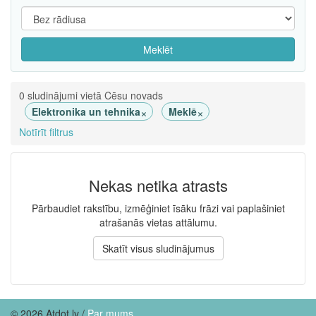
Meklēt
0 sludinājumi vietā Cēsu novads
×
×
Elektronika un tehnika
Meklē
Notīrīt filtrus
Nekas netika atrasts
Pārbaudiet rakstību, izmēģiniet īsāku frāzi vai paplašiniet
atrašanās vietas attālumu.
Skatīt visus sludinājumus
© 2026 Atdot.lv /
Par mums