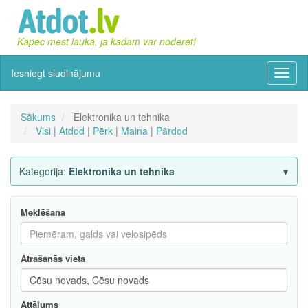
Kāpēc mest laukā, ja kādam var noderēt!
Iesniegt sludinājumu
Izvēln
Sākums
Elektronika un tehnika
Visi
|
Atdod
|
Pērk
|
Maina
|
Pārdod
Kategorija:
Elektronika un tehnika
Meklēšana
Atrašanās vieta
Attālums