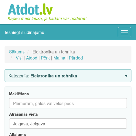
Kāpēc mest laukā, ja kādam var noderēt!
Iesniegt sludinājumu
Izvēln
Sākums
Elektronika un tehnika
Visi
|
Atdod
|
Pērk
|
Maina
|
Pārdod
Kategorija:
Elektronika un tehnika
Meklēšana
Atrašanās vieta
Attālums