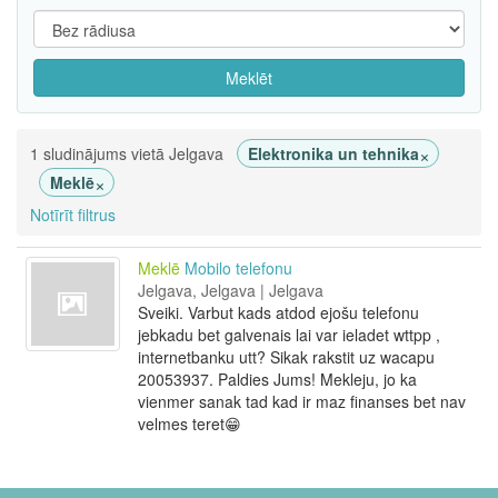
Meklēt
×
1 sludinājums vietā Jelgava
Elektronika un tehnika
×
Meklē
Notīrīt filtrus
Meklē
Mobilo telefonu
Jelgava, Jelgava | Jelgava
Sveiki. Varbut kads atdod ejošu telefonu
jebkadu bet galvenais lai var ieladet wttpp ,
internetbanku utt? Sikak rakstit uz wacapu
20053937. Paldies Jums! Mekleju, jo ka
vienmer sanak tad kad ir maz finanses bet nav
velmes teret😁