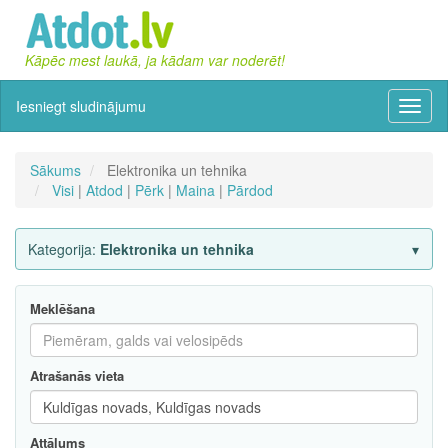
Kāpēc mest laukā, ja kādam var noderēt!
Iesniegt sludinājumu
Izvēln
Sākums
Elektronika un tehnika
Visi
|
Atdod
|
Pērk
|
Maina
|
Pārdod
Kategorija:
Elektronika un tehnika
Meklēšana
Atrašanās vieta
Attālums