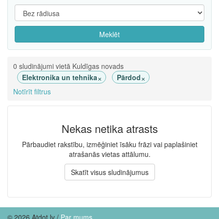
Meklēt
0 sludinājumi vietā Kuldīgas novads
×
×
Elektronika un tehnika
Pārdod
Notīrīt filtrus
Nekas netika atrasts
Pārbaudiet rakstību, izmēģiniet īsāku frāzi vai paplašiniet
atrašanās vietas attālumu.
Skatīt visus sludinājumus
© 2026 Atdot.lv /
Par mums