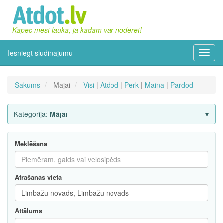
Kāpēc mest laukā, ja kādam var noderēt!
Iesniegt sludinājumu
Izvēln
Sākums
Mājai
Visi
|
Atdod
|
Pērk
|
Maina
|
Pārdod
Kategorija:
Mājai
Meklēšana
Atrašanās vieta
Attālums