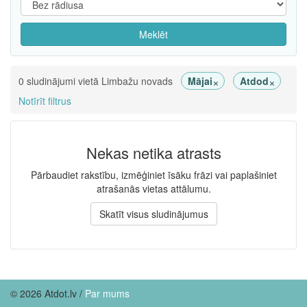
Meklēt
×
×
0 sludinājumi vietā Limbažu novads
Mājai
Atdod
Notīrīt filtrus
Nekas netika atrasts
Pārbaudiet rakstību, izmēģiniet īsāku frāzi vai paplašiniet
atrašanās vietas attālumu.
Skatīt visus sludinājumus
© 2026 Atdot.lv /
Par mums