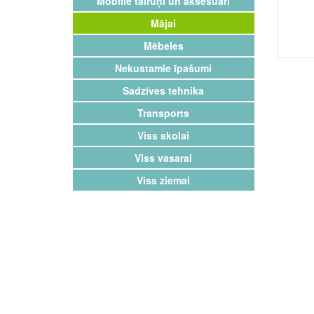
Mobilie tālruņi un aksesuāri
Mājai
Mēbeles
Nekustamie īpašumi
Sadzīves tehnika
Transports
Viss skolai
Viss vasarai
Viss ziemai