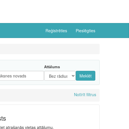
Reģistrēties
Pieslēgties
Attālums
Meklēt
Notīrīt filtrus
sts
niet atrašanās vietas attālumu.