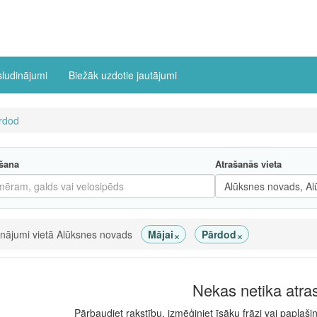
sludinājumi
Biežāk uzdotie jautājumi
rdod
šana
Atrašanās vieta
×
×
inājumi vietā Alūksnes novads
Mājai
Pārdod
Nekas netika atra
Pārbaudiet rakstību, izmēģiniet īsāku frāzi vai paplaši