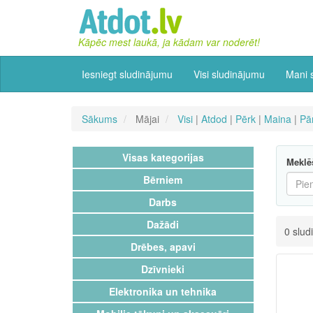
Kāpēc mest laukā, ja kādam var noderēt!
Iesniegt sludinājumu
Visi sludinājumu
Mani 
Sākums
Mājai
Visi
|
Atdod
|
Pērk
|
Maina
|
Pā
Visas kategorijas
Meklē
Bērniem
Darbs
Dažādi
0 slud
Drēbes, apavi
Dzīvnieki
Elektronika un tehnika