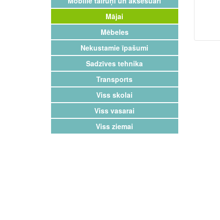
Mobilie tālruņi un aksesuāri
Mājai
Mēbeles
Nekustamie īpašumi
Sadzīves tehnika
Transports
Viss skolai
Viss vasarai
Viss ziemai