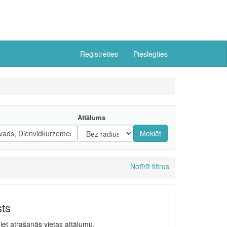
Reģistrēties
Pieslēgties
Attālums
Meklēt
Notīrīt filtrus
sts
niet atrašanās vietas attālumu.