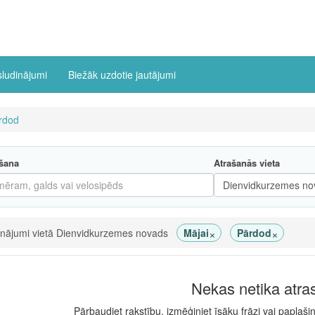
sludinājumi
Biežāk uzdotie jautājumi
rdod
šana
Atrašanās vieta
×
×
inājumi vietā Dienvidkurzemes novads
Mājai
Pārdod
Nekas netika atra
Pārbaudiet rakstību, izmēģiniet īsāku frāzi vai paplaši