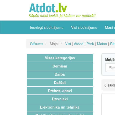
Kāpēc mest laukā, ja kādam var noderēt!
Iesniegt sludinājumu
Visi sludinājumu
Mani 
Sākums
Mājai
Visi
|
Atdod
|
Pērk
|
Maina
|
Pā
Visas kategorijas
Meklē
Bērniem
Darbs
Dažādi
0 slud
Drēbes, apavi
Dzīvnieki
Elektronika un tehnika