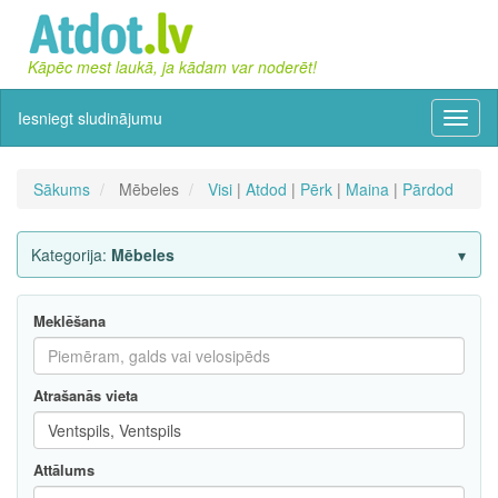
Kāpēc mest laukā, ja kādam var noderēt!
Iesniegt sludinājumu
Izvēln
Sākums
Mēbeles
Visi
|
Atdod
|
Pērk
|
Maina
|
Pārdod
Kategorija:
Mēbeles
Meklēšana
Atrašanās vieta
Attālums