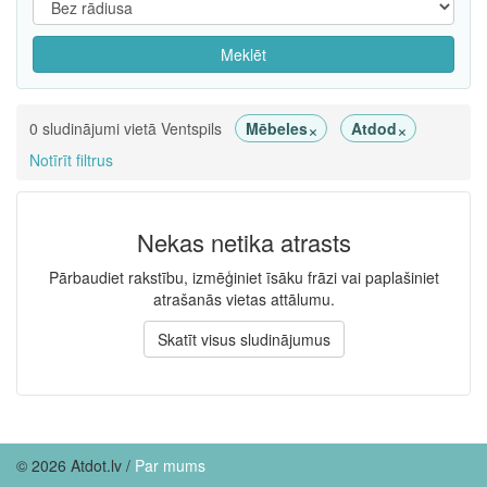
Meklēt
×
×
0 sludinājumi vietā Ventspils
Mēbeles
Atdod
Notīrīt filtrus
Nekas netika atrasts
Pārbaudiet rakstību, izmēģiniet īsāku frāzi vai paplašiniet
atrašanās vietas attālumu.
Skatīt visus sludinājumus
© 2026 Atdot.lv /
Par mums