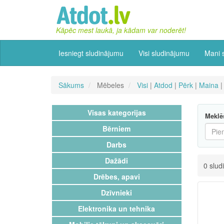
Kāpēc mest laukā, ja kādam var noderēt!
Iesniegt sludinājumu
Visi sludinājumu
Mani 
Sākums
Mēbeles
Visi
|
Atdod
|
Pērk
|
Maina
Visas kategorijas
Meklē
Bērniem
Darbs
Dažādi
0 slud
Drēbes, apavi
Dzīvnieki
Elektronika un tehnika