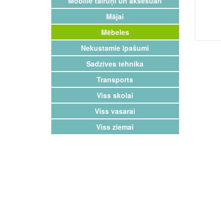
Mobilie tālruņi un aksesuāri
Mājai
Mēbeles
Nekustamie īpašumi
Sadzīves tehnika
Transports
Viss skolai
Viss vasarai
Viss ziemai