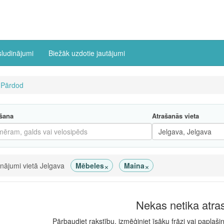
sludinājumi
Biežāk uzdotie jautājumi
|
Pārdod
šana
Atrašanās vieta
×
×
inājumi vietā Jelgava
Mēbeles
Maina
Nekas netika atra
Pārbaudiet rakstību, izmēģiniet īsāku frāzi vai paplaši