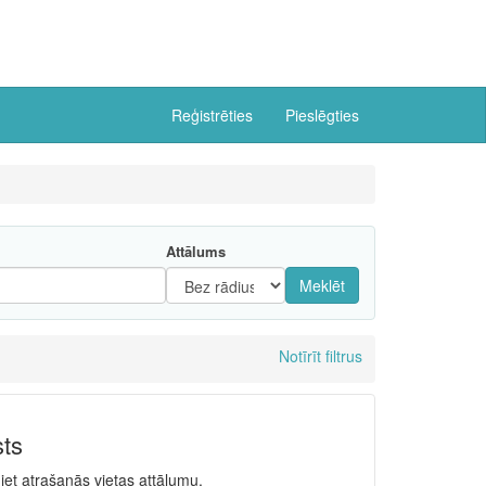
Reģistrēties
Pieslēgties
Attālums
Meklēt
Notīrīt filtrus
sts
niet atrašanās vietas attālumu.