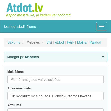
Kāpēc mest laukā, ja kādam var noderēt!
Iesniegt sludinājumu
Izvēln
Sākums
Mēbeles
Visi
|
Atdod
|
Pērk
|
Maina
|
Pārdod
Kategorija:
Mēbeles
Meklēšana
Atrašanās vieta
Attālums