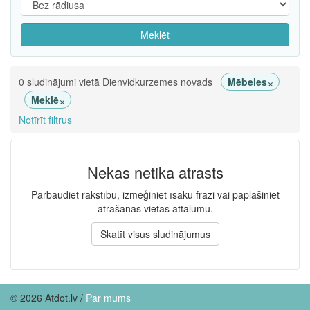
Meklēt
×
0 sludinājumi vietā Dienvidkurzemes novads
Mēbeles
×
Meklē
Notīrīt filtrus
Nekas netika atrasts
Pārbaudiet rakstību, izmēģiniet īsāku frāzi vai paplašiniet
atrašanās vietas attālumu.
Skatīt visus sludinājumus
© 2026 Atdot.lv /
Par mums