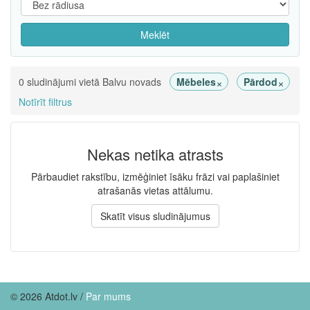
Meklēt
×
×
0 sludinājumi vietā Balvu novads
Mēbeles
Pārdod
Notīrīt filtrus
Nekas netika atrasts
Pārbaudiet rakstību, izmēģiniet īsāku frāzi vai paplašiniet
atrašanās vietas attālumu.
Skatīt visus sludinājumus
© 2026 Atdot.lv /
Par mums