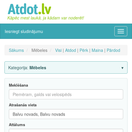
Kāpēc mest laukā, ja kādam var noderēt!
Iesniegt sludinājumu
Izvēln
Sākums
Mēbeles
Visi
|
Atdod
|
Pērk
|
Maina
|
Pārdod
Kategorija:
Mēbeles
Meklēšana
Atrašanās vieta
Attālums