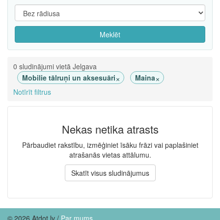
Meklēt
0 sludinājumi vietā Jelgava
×
×
Mobilie tālruņi un aksesuāri
Maina
Notīrīt filtrus
Nekas netika atrasts
Pārbaudiet rakstību, izmēģiniet īsāku frāzi vai paplašiniet
atrašanās vietas attālumu.
Skatīt visus sludinājumus
© 2026 Atdot.lv /
Par mums