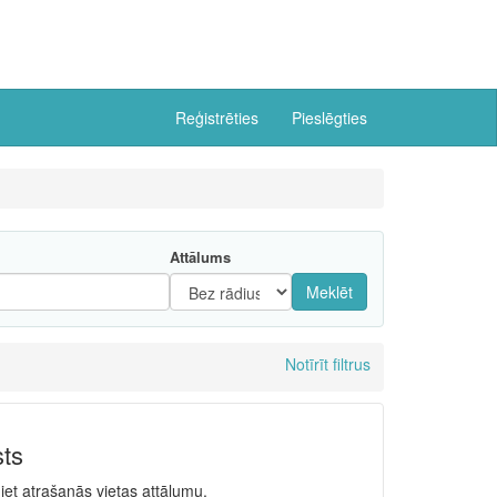
Reģistrēties
Pieslēgties
Attālums
Meklēt
Notīrīt filtrus
sts
niet atrašanās vietas attālumu.