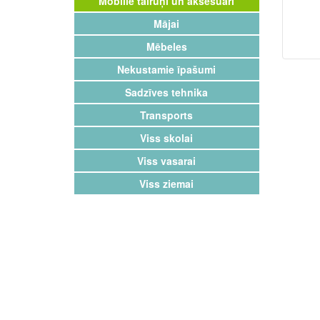
Mobilie tālruņi un aksesuāri
Mājai
Mēbeles
Nekustamie īpašumi
Sadzīves tehnika
Transports
Viss skolai
Viss vasarai
Viss ziemai