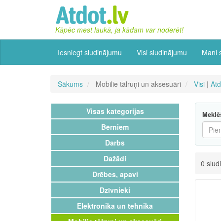
Kāpēc mest laukā, ja kādam var noderēt!
Iesniegt sludinājumu
Visi sludinājumu
Mani 
Sākums
Mobilie tālruņi un aksesuāri
Visi
|
At
Visas kategorijas
Meklē
Bērniem
Darbs
Dažādi
0 slud
Drēbes, apavi
Dzīvnieki
Elektronika un tehnika