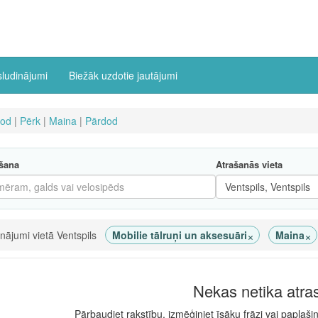
sludinājumi
Biežāk uzdotie jautājumi
dod
|
Pērk
|
Maina
|
Pārdod
šana
Atrašanās vieta
×
×
inājumi vietā Ventspils
Mobilie tālruņi un aksesuāri
Maina
Nekas netika atra
Pārbaudiet rakstību, izmēģiniet īsāku frāzi vai paplaši