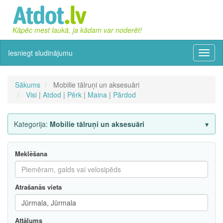
Kāpēc mest laukā, ja kādam var noderēt!
Iesniegt sludinājumu
Izvēln
Sākums
Mobilie tālruņi un aksesuāri
Visi
|
Atdod
|
Pērk
|
Maina
|
Pārdod
Kategorija:
Mobilie tālruņi un aksesuāri
Meklēšana
Atrašanās vieta
Attālums