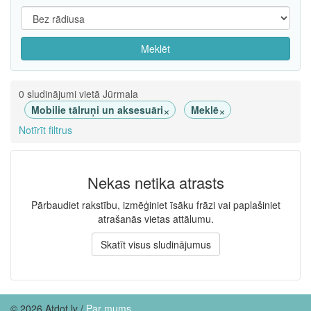
Meklēt
0 sludinājumi vietā Jūrmala
×
×
Mobilie tālruņi un aksesuāri
Meklē
Notīrīt filtrus
Nekas netika atrasts
Pārbaudiet rakstību, izmēģiniet īsāku frāzi vai paplašiniet
atrašanās vietas attālumu.
Skatīt visus sludinājumus
© 2026 Atdot.lv /
Par mums