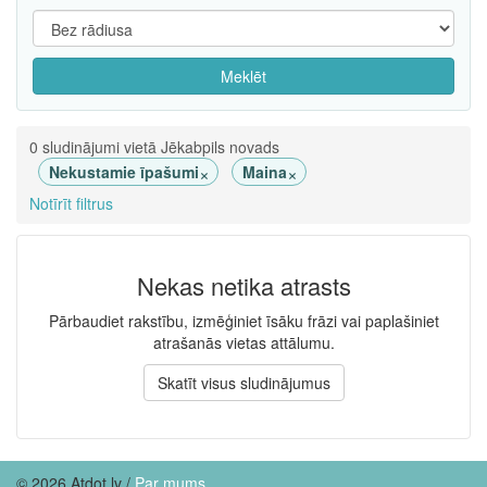
Meklēt
0 sludinājumi vietā Jēkabpils novads
×
×
Nekustamie īpašumi
Maina
Notīrīt filtrus
Nekas netika atrasts
Pārbaudiet rakstību, izmēģiniet īsāku frāzi vai paplašiniet
atrašanās vietas attālumu.
Skatīt visus sludinājumus
© 2026 Atdot.lv /
Par mums