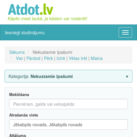
Kāpēc mest laukā, ja kādam var noderēt!
Iesniegt sludinājumu
Izvēln
Sākums
Nekustamie īpašumi
Visi
|
Pārdod
|
Pērk
|
Izīrē
|
Vēlas īrēt
|
Maina
Kategorija:
Nekustamie īpašumi
Meklēšana
Atrašanās vieta
Attālums