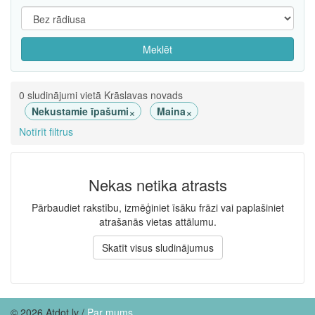
Meklēt
0 sludinājumi vietā Krāslavas novads
×
×
Nekustamie īpašumi
Maina
Notīrīt filtrus
Nekas netika atrasts
Pārbaudiet rakstību, izmēģiniet īsāku frāzi vai paplašiniet
atrašanās vietas attālumu.
Skatīt visus sludinājumus
© 2026 Atdot.lv /
Par mums