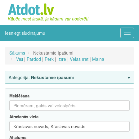
Kāpēc mest laukā, ja kādam var noderēt!
Iesniegt sludinājumu
Izvēln
Sākums
Nekustamie īpašumi
Visi
|
Pārdod
|
Pērk
|
Izīrē
|
Vēlas īrēt
|
Maina
Kategorija:
Nekustamie īpašumi
Meklēšana
Atrašanās vieta
Attālums