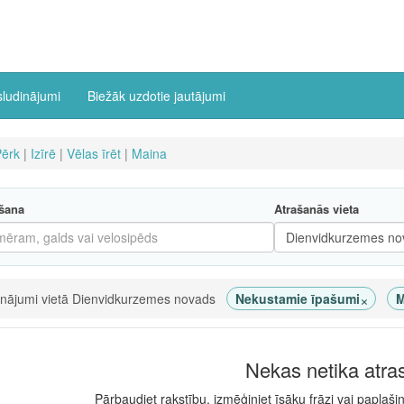
sludinājumi
Biežāk uzdotie jautājumi
Pērk
|
Izīrē
|
Vēlas īrēt
|
Maina
šana
Atrašanās vieta
×
inājumi vietā Dienvidkurzemes novads
Nekustamie īpašumi
M
Nekas netika atra
Pārbaudiet rakstību, izmēģiniet īsāku frāzi vai paplaši