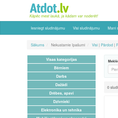
Kāpēc mest laukā, ja kādam var noderēt!
Iesniegt sludinājumu
Visi sludinājumu
Mani 
Sākums
Nekustamie īpašumi
Visi
|
Pārdod
|
Visas kategorijas
Meklē
Bērniem
Darbs
Dažādi
0 slud
Drēbes, apavi
Dzīvnieki
Elektronika un tehnika