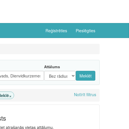
Reģistrēties
Pieslēgties
Attālums
Meklēt
Notīrīt filtrus
×
eklē
sts
niet atrašanās vietas attālumu.