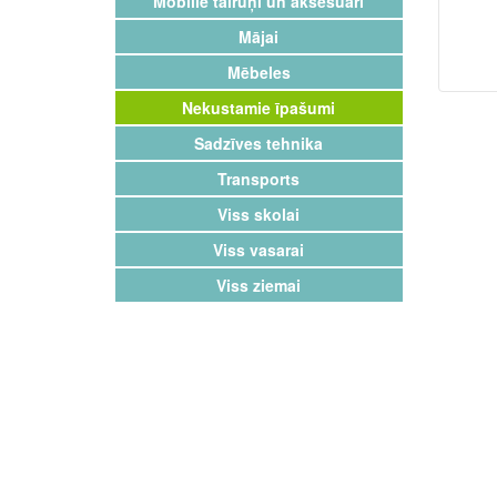
Mobilie tālruņi un aksesuāri
Mājai
Mēbeles
Nekustamie īpašumi
Sadzīves tehnika
Transports
Viss skolai
Viss vasarai
Viss ziemai