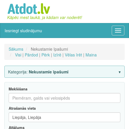
Kāpēc mest laukā, ja kādam var noderēt!
Iesniegt sludinājumu
Izvēln
Sākums
Nekustamie īpašumi
Visi
|
Pārdod
|
Pērk
|
Izīrē
|
Vēlas īrēt
|
Maina
Kategorija:
Nekustamie īpašumi
Meklēšana
Atrašanās vieta
Attālums