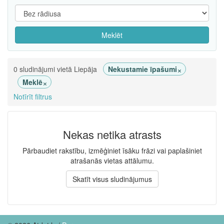
Meklēt
×
0 sludinājumi vietā Liepāja
Nekustamie īpašumi
×
Meklē
Notīrīt filtrus
Nekas netika atrasts
Pārbaudiet rakstību, izmēģiniet īsāku frāzi vai paplašiniet
atrašanās vietas attālumu.
Skatīt visus sludinājumus