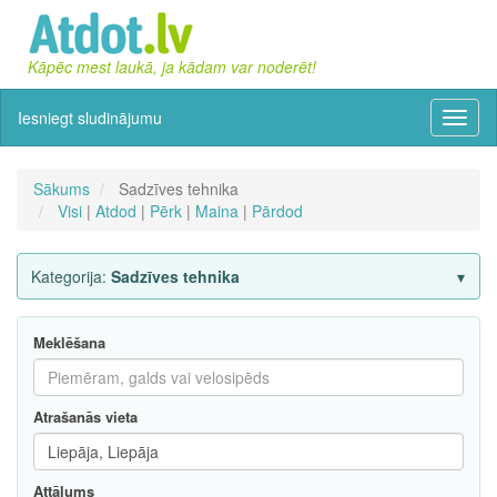
Kāpēc mest laukā, ja kādam var noderēt!
Iesniegt sludinājumu
Izvēln
Sākums
Sadzīves tehnika
Visi
|
Atdod
|
Pērk
|
Maina
|
Pārdod
Kategorija:
Sadzīves tehnika
Meklēšana
Atrašanās vieta
Attālums