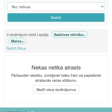
Meklēt
×
0 sludinājumi vietā Liepāja
Sadzīves tehnika
×
Maina
Notīrīt filtrus
Nekas netika atrasts
Pārbaudiet rakstību, izmēģiniet īsāku frāzi vai paplašiniet
atrašanās vietas attālumu.
Skatīt visus sludinājumus